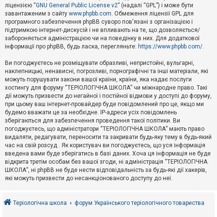
е
ліцензією “
GNU General Public License v2
” (надалі “GPL”) і може бути
з
в
завантаженим з сайту
www.phpbb.com
. Обмеження ліцензії GPL для
і
програмного забезпечення phpBB суворо пов'язані з організацією і
д
підтримкою інтернет-дискусій і не впливають на те, що дозволяється/
п
забороняється адміністрацією чи на поведінку в них. Для додаткової
о
інформації про phpBB, будь ласка, перегляньте:
https://www.phpbb.com/
.
в
і
д
Ви погоджуєтесь не розміщувати образливі, непристойні, вульгарні,
е
наклепницькі, ненависні, погрозливі, порнографічні та інші матеріали, які
й
можуть порушувати закони вашої країни, країни, яка надає послуги
хостингу для форуму “ТЕРІОЛОГІЧНА ШКОЛА” чи міжнародне право. Такі
дії можуть призвести до негайної і постійної відмови у доступі до форуму,
А
при цьому ваш інтернет-провайдер буде повідомлений про це, якщо ми
к
будемо вважати це за необхідне. IP-адреси усіх повідомлень
т
зберігаються для забезпечення проведення такої політики. Ви
и
в
погоджуєтесь, що адміністратори “ТЕРІОЛОГІЧНА ШКОЛА” мають право
н
видаляти, редагувати, переносити та закривати будь-яку тему в будь-який
і
час на свій розсуд . Як користувач ви погоджуєтесь, що уся інформація
т
введена вами буде зберігатись в базі даних. Хоча ця інформація не буде
е
відкрита третім особам без вашої згоди, ні адміністрація “ТЕРІОЛОГІЧНА
м
и
ШКОЛА”, ні phpBB не буде нести відповідальність за будь-які дії хакерів,
які можуть призвести до несанкціонованого доступу до неї.
П
о
Теріологічна школа
форум Українського теріологічного товариства
ш
у