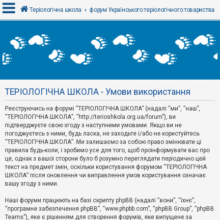
Теріологічна школа
форум Українського теріологічного товариства
В
х
і
д
ТЕРІОЛОГІЧНА ШКОЛА - Умови використання
Р
е
Реєструючись на форумі “ТЕРІОЛОГІЧНА ШКОЛА” (надалі “ми”, “наш”,
є
“ТЕРІОЛОГІЧНА ШКОЛА”, “http://terioshkola.org.ua/forum”), ви
с
т
підтверджуєте свою згоду з наступними умовами. Якщо ви не
р
погоджуєтесь з ними, будь ласка, не заходьте і/або не користуйтесь
а
“ТЕРІОЛОГІЧНА ШКОЛА”. Ми залишаємо за собою право змінювати ці
ц
правила будь-коли, і зробимо усе для того, щоб проінформувати вас про
і
я
це, однак з вашої сторони було б розумно переглядати періодично цей
текст на предмет змін, оскільки користування форумом “ТЕРІОЛОГІЧНА
ШКОЛА” після оновлення чи виправлення умов користування означає
вашу згоду з ними.
Т
е
м
Наші форуми працюють на базі скрипту phpBB (надалі “вони”, “їхнє”,
и
“програмне забезпечення phpBB”, “www.phpbb.com”, “phpBB Group”, “phpBB
б
Teams”), яке є рішенням для створення форумів, яке випущене за