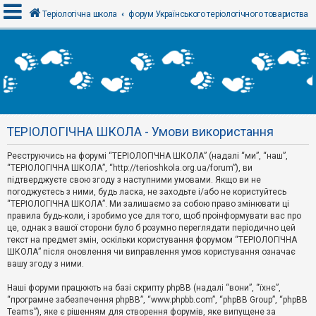
Теріологічна школа
форум Українського теріологічного товариства
В
х
і
д
ТЕРІОЛОГІЧНА ШКОЛА - Умови використання
Р
е
Реєструючись на форумі “ТЕРІОЛОГІЧНА ШКОЛА” (надалі “ми”, “наш”,
є
“ТЕРІОЛОГІЧНА ШКОЛА”, “http://terioshkola.org.ua/forum”), ви
с
т
підтверджуєте свою згоду з наступними умовами. Якщо ви не
р
погоджуєтесь з ними, будь ласка, не заходьте і/або не користуйтесь
а
“ТЕРІОЛОГІЧНА ШКОЛА”. Ми залишаємо за собою право змінювати ці
ц
правила будь-коли, і зробимо усе для того, щоб проінформувати вас про
і
я
це, однак з вашої сторони було б розумно переглядати періодично цей
текст на предмет змін, оскільки користування форумом “ТЕРІОЛОГІЧНА
ШКОЛА” після оновлення чи виправлення умов користування означає
вашу згоду з ними.
Т
е
м
Наші форуми працюють на базі скрипту phpBB (надалі “вони”, “їхнє”,
и
“програмне забезпечення phpBB”, “www.phpbb.com”, “phpBB Group”, “phpBB
б
Teams”), яке є рішенням для створення форумів, яке випущене за