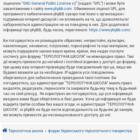
е
ліцензією “
GNU General Public License v2
” (надалі “GPL”) і може бути
з
в
завантаженим з сайту
www.phpbb.com
. Обмеження ліцензії GPL для
і
програмного забезпечення phpBB суворо пов'язані з організацією і
д
підтримкою інтернет-дискусій і не впливають на те, що дозволяється/
п
забороняється адміністрацією чи на поведінку в них. Для додаткової
о
інформації про phpBB, будь ласка, перегляньте:
https://www.phpbb.com/
.
в
і
д
Ви погоджуєтесь не розміщувати образливі, непристойні, вульгарні,
е
наклепницькі, ненависні, погрозливі, порнографічні та інші матеріали, які
й
можуть порушувати закони вашої країни, країни, яка надає послуги
хостингу для форуму “ТЕРІОЛОГІЧНА ШКОЛА” чи міжнародне право. Такі
дії можуть призвести до негайної і постійної відмови у доступі до форуму,
А
при цьому ваш інтернет-провайдер буде повідомлений про це, якщо ми
к
будемо вважати це за необхідне. IP-адреси усіх повідомлень
т
зберігаються для забезпечення проведення такої політики. Ви
и
в
погоджуєтесь, що адміністратори “ТЕРІОЛОГІЧНА ШКОЛА” мають право
н
видаляти, редагувати, переносити та закривати будь-яку тему в будь-який
і
час на свій розсуд . Як користувач ви погоджуєтесь, що уся інформація
т
введена вами буде зберігатись в базі даних. Хоча ця інформація не буде
е
відкрита третім особам без вашої згоди, ні адміністрація “ТЕРІОЛОГІЧНА
м
и
ШКОЛА”, ні phpBB не буде нести відповідальність за будь-які дії хакерів,
які можуть призвести до несанкціонованого доступу до неї.
П
о
Теріологічна школа
форум Українського теріологічного товариства
ш
у