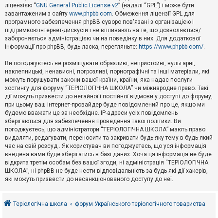
е
ліцензією “
GNU General Public License v2
” (надалі “GPL”) і може бути
з
в
завантаженим з сайту
www.phpbb.com
. Обмеження ліцензії GPL для
і
програмного забезпечення phpBB суворо пов'язані з організацією і
д
підтримкою інтернет-дискусій і не впливають на те, що дозволяється/
п
забороняється адміністрацією чи на поведінку в них. Для додаткової
о
інформації про phpBB, будь ласка, перегляньте:
https://www.phpbb.com/
.
в
і
д
Ви погоджуєтесь не розміщувати образливі, непристойні, вульгарні,
е
наклепницькі, ненависні, погрозливі, порнографічні та інші матеріали, які
й
можуть порушувати закони вашої країни, країни, яка надає послуги
хостингу для форуму “ТЕРІОЛОГІЧНА ШКОЛА” чи міжнародне право. Такі
дії можуть призвести до негайної і постійної відмови у доступі до форуму,
А
при цьому ваш інтернет-провайдер буде повідомлений про це, якщо ми
к
будемо вважати це за необхідне. IP-адреси усіх повідомлень
т
зберігаються для забезпечення проведення такої політики. Ви
и
в
погоджуєтесь, що адміністратори “ТЕРІОЛОГІЧНА ШКОЛА” мають право
н
видаляти, редагувати, переносити та закривати будь-яку тему в будь-який
і
час на свій розсуд . Як користувач ви погоджуєтесь, що уся інформація
т
введена вами буде зберігатись в базі даних. Хоча ця інформація не буде
е
відкрита третім особам без вашої згоди, ні адміністрація “ТЕРІОЛОГІЧНА
м
и
ШКОЛА”, ні phpBB не буде нести відповідальність за будь-які дії хакерів,
які можуть призвести до несанкціонованого доступу до неї.
П
о
Теріологічна школа
форум Українського теріологічного товариства
ш
у