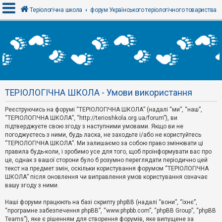
Теріологічна школа
форум Українського теріологічного товариства
В
х
і
д
ТЕРІОЛОГІЧНА ШКОЛА - Умови використання
Р
е
Реєструючись на форумі “ТЕРІОЛОГІЧНА ШКОЛА” (надалі “ми”, “наш”,
є
“ТЕРІОЛОГІЧНА ШКОЛА”, “http://terioshkola.org.ua/forum”), ви
с
т
підтверджуєте свою згоду з наступними умовами. Якщо ви не
р
погоджуєтесь з ними, будь ласка, не заходьте і/або не користуйтесь
а
“ТЕРІОЛОГІЧНА ШКОЛА”. Ми залишаємо за собою право змінювати ці
ц
правила будь-коли, і зробимо усе для того, щоб проінформувати вас про
і
я
це, однак з вашої сторони було б розумно переглядати періодично цей
текст на предмет змін, оскільки користування форумом “ТЕРІОЛОГІЧНА
ШКОЛА” після оновлення чи виправлення умов користування означає
вашу згоду з ними.
Т
е
м
Наші форуми працюють на базі скрипту phpBB (надалі “вони”, “їхнє”,
и
“програмне забезпечення phpBB”, “www.phpbb.com”, “phpBB Group”, “phpBB
б
Teams”), яке є рішенням для створення форумів, яке випущене за