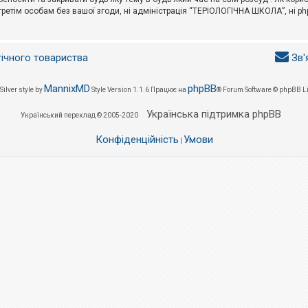
третім особам без вашої згоди, ні адміністрація “ТЕРІОЛОГІЧНА ШКОЛА”, ні phpB
гічного товариства
Зв'
MannixMD
phpBB
Silver style by
Style Version 1.1.6
Працює на
® Forum Software © phpBB L
Українська підтримка phpBB
Український переклад © 2005-2020
Конфіденційність
Умови
|