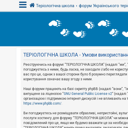
Теріологічна школа
форум Українського тері
В
х
і
д
ТЕРІОЛОГІЧНА ШКОЛА - Умови використан
Р
е
є
Реєструючись на форумі “ТЕРІОЛОГІЧНА ШКОЛА” (надалі “ми”, “н
с
погоджуєтесь з ними, будь ласка, не заходьте і/або не корис
т
вас про це, однак з вашої сторони було б розумно перегляда
р
користування означає вашу згоду з ними.
а
ц
і
Наші форуми працюють на базі скрипту phpBB (надалі “вони”, “ї
я
випущене за ліцензією “
GNU General Public License v2
” (надалі
організацією і підтримкою інтернет-дискусій і не впливають на
https://www.phpbb.com/
.
Т
е
Ви погоджуєтесь не розміщувати образливі, непристойні, вульгар
м
послуги хостингу для форуму “ТЕРІОЛОГІЧНА ШКОЛА” чи міжнарод
и
повідомлений про це, якщо ми будемо вважати це за необхідне
б
“ТЕРІОЛОГІЧНА ШКОЛА” мають право видаляти, редагувати, пере