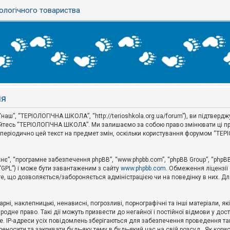
ологічного товариства
ня
аш”, “ТЕРІОЛОГІЧНА ШКОЛА”, “http://terioshkola.org.ua/forum”), ви підтвер
туйтесь “ТЕРІОЛОГІЧНА ШКОЛА”. Ми залишаємо за собою право змінювати ці пр
ти періодично цей текст на предмет змін, оскільки користування форумом “Т
хнє”, “програмне забезпечення phpBB”, “www.phpbb.com”, “phpBB Group”, “phpB
 “GPL”) і може бути завантаженим з сайту
www.phpbb.com
. Обмеження ліцензії
 те, що дозволяється/забороняється адміністрацією чи на поведінку в них. Дл
ні, наклепницькі, ненависні, погрозливі, порнографічні та інші матеріали, як
не право. Такі дії можуть призвести до негайної і постійної відмови у дос
. IP-адреси усіх повідомлень зберігаються для забезпечення проведення так
носити та закривати будь-яку тему в будь-який час на свій розсуд . Як кор