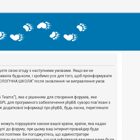
джуєте свою згоду з наступними умовами. Якщо ви не
авила будь-коли, і зробимо усе для того, щоб проінформувати
ЕРІОЛОГІЧНА ШКОЛА” після оновлення чи виправлення умов
B Teams”), яке є рішенням для створення форумів, яке
 GPL для програмного забезпечення phpBB суворо пов'язані з
я додаткової інформації про phpBB, будь ласка, перегляньте:
і можуть порушувати закони вашої країни, країни, яка надає
тупі до форуму, при цьому ваш інтернет-провайдер буде
ої політики. Ви погоджуєтесь, що адміністратори
истувач ви погоджуєтесь, що уся інформація введена вами буде