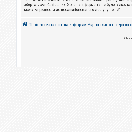
е
з
зберігатись в базі даних. Хоча ця інформація не буде відкрита 
в
можуть призвести до несанкціонованого доступу до неї.
і
д
п
Теріологічна школа
форум Українського теріоло
о
в
і
д
Clean
е
й
А
к
т
и
в
н
і
т
е
м
и
П
о
ш
у