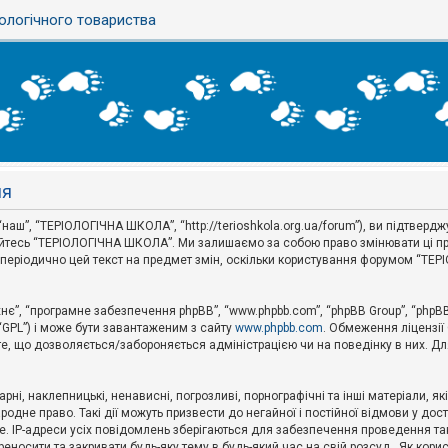
ологічного товариства
ня
аш”, “ТЕРІОЛОГІЧНА ШКОЛА”, “http://terioshkola.org.ua/forum”), ви підтвер
туйтесь “ТЕРІОЛОГІЧНА ШКОЛА”. Ми залишаємо за собою право змінювати ці пр
ти періодично цей текст на предмет змін, оскільки користування форумом “Т
хнє”, “програмне забезпечення phpBB”, “www.phpbb.com”, “phpBB Group”, “phpB
 “GPL”) і може бути завантаженим з сайту
www.phpbb.com
. Обмеження ліцензії
 те, що дозволяється/забороняється адміністрацією чи на поведінку в них. Дл
ні, наклепницькі, ненависні, погрозливі, порнографічні та інші матеріали, як
не право. Такі дії можуть призвести до негайної і постійної відмови у дос
. IP-адреси усіх повідомлень зберігаються для забезпечення проведення так
носити та закривати будь-яку тему в будь-який час на свій розсуд . Як кор