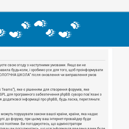
джуєте свою згоду з наступними умовами. Якщо ви не
авила будь-коли, і зробимо усе для того, щоб проінформувати
ЕРІОЛОГІЧНА ШКОЛА” після оновлення чи виправлення умов
B Teams”), яке є рішенням для створення форумів, яке
 GPL для програмного забезпечення phpBB суворо пов'язані з
я додаткової інформації про phpBB, будь ласка, перегляньте:
і можуть порушувати закони вашої країни, країни, яка надає
тупі до форуму, при цьому ваш інтернет-провайдер буде
ої політики. Ви погоджуєтесь, що адміністратори
истувач ви погоджуєтесь, що уся інформація введена вами буде