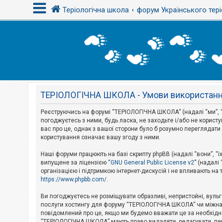
Теріологічна школа
форум Українського тері
В
х
і
д
ТЕРІОЛОГІЧНА ШКОЛА - Умови використан
Р
е
є
Реєструючись на форумі “ТЕРІОЛОГІЧНА ШКОЛА” (надалі “ми”, “н
с
погоджуєтесь з ними, будь ласка, не заходьте і/або не корис
т
вас про це, однак з вашої сторони було б розумно перегляда
р
користування означає вашу згоду з ними.
а
ц
і
Наші форуми працюють на базі скрипту phpBB (надалі “вони”, “ї
я
випущене за ліцензією “
GNU General Public License v2
” (надалі
організацією і підтримкою інтернет-дискусій і не впливають на
https://www.phpbb.com/
.
Т
е
Ви погоджуєтесь не розміщувати образливі, непристойні, вульгар
м
послуги хостингу для форуму “ТЕРІОЛОГІЧНА ШКОЛА” чи міжнарод
и
повідомлений про це, якщо ми будемо вважати це за необхідне
б
“ТЕРІОЛОГІЧНА ШКОЛА” мають право видаляти, редагувати, пере