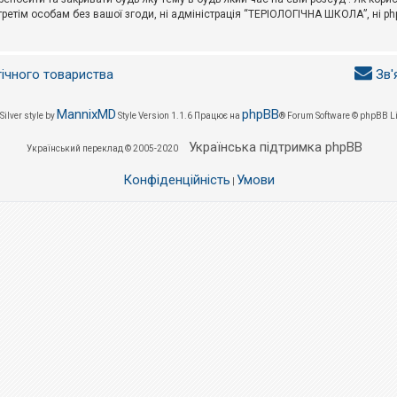
третім особам без вашої згоди, ні адміністрація “ТЕРІОЛОГІЧНА ШКОЛА”, ні phpB
гічного товариства
Зв'
MannixMD
phpBB
Silver style by
Style Version 1.1.6
Працює на
® Forum Software © phpBB L
Українська підтримка phpBB
Український переклад © 2005-2020
Конфіденційність
Умови
|