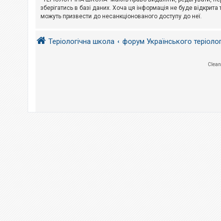
е
з
зберігатись в базі даних. Хоча ця інформація не буде відкрита 
в
можуть призвести до несанкціонованого доступу до неї.
і
д
п
Теріологічна школа
форум Українського теріоло
о
в
і
д
Clean
е
й
А
к
т
и
в
н
і
т
е
м
и
П
о
ш
у