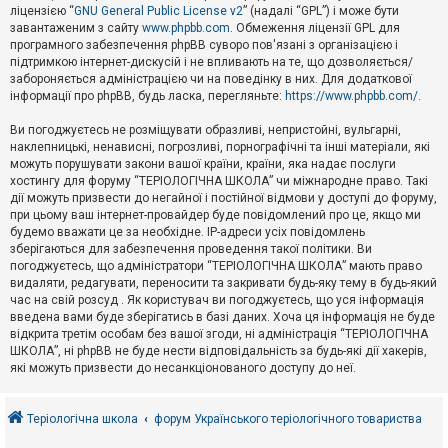
е
ліцензією “
GNU General Public License v2
” (надалі “GPL”) і може бути
з
в
завантаженим з сайту
www.phpbb.com
. Обмеження ліцензії GPL для
і
програмного забезпечення phpBB суворо пов'язані з організацією і
д
підтримкою інтернет-дискусій і не впливають на те, що дозволяється/
п
забороняється адміністрацією чи на поведінку в них. Для додаткової
о
інформації про phpBB, будь ласка, перегляньте:
https://www.phpbb.com/
.
в
і
д
Ви погоджуєтесь не розміщувати образливі, непристойні, вульгарні,
е
наклепницькі, ненависні, погрозливі, порнографічні та інші матеріали, які
й
можуть порушувати закони вашої країни, країни, яка надає послуги
хостингу для форуму “ТЕРІОЛОГІЧНА ШКОЛА” чи міжнародне право. Такі
дії можуть призвести до негайної і постійної відмови у доступі до форуму,
А
при цьому ваш інтернет-провайдер буде повідомлений про це, якщо ми
к
будемо вважати це за необхідне. IP-адреси усіх повідомлень
т
зберігаються для забезпечення проведення такої політики. Ви
и
в
погоджуєтесь, що адміністратори “ТЕРІОЛОГІЧНА ШКОЛА” мають право
н
видаляти, редагувати, переносити та закривати будь-яку тему в будь-який
і
час на свій розсуд . Як користувач ви погоджуєтесь, що уся інформація
т
введена вами буде зберігатись в базі даних. Хоча ця інформація не буде
е
відкрита третім особам без вашої згоди, ні адміністрація “ТЕРІОЛОГІЧНА
м
и
ШКОЛА”, ні phpBB не буде нести відповідальність за будь-які дії хакерів,
які можуть призвести до несанкціонованого доступу до неї.
П
о
Теріологічна школа
форум Українського теріологічного товариства
ш
у