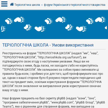
Теріологічна школа
форум Українського теріологічного товариства
В
х
і
д
ТЕРІОЛОГІЧНА ШКОЛА - Умови використання
Р
е
Реєструючись на форумі “ТЕРІОЛОГІЧНА ШКОЛА” (надалі “ми”, “наш”,
є
“ТЕРІОЛОГІЧНА ШКОЛА”, “http://terioshkola.org.ua/forum”), ви
с
т
підтверджуєте свою згоду з наступними умовами. Якщо ви не
р
погоджуєтесь з ними, будь ласка, не заходьте і/або не користуйтесь
а
“ТЕРІОЛОГІЧНА ШКОЛА”. Ми залишаємо за собою право змінювати ці
ц
правила будь-коли, і зробимо усе для того, щоб проінформувати вас про
і
я
це, однак з вашої сторони було б розумно переглядати періодично цей
текст на предмет змін, оскільки користування форумом “ТЕРІОЛОГІЧНА
ШКОЛА” після оновлення чи виправлення умов користування означає
вашу згоду з ними.
Т
е
м
Наші форуми працюють на базі скрипту phpBB (надалі “вони”, “їхнє”,
и
“програмне забезпечення phpBB”, “www.phpbb.com”, “phpBB Group”, “phpBB
б
Teams”), яке є рішенням для створення форумів, яке випущене за