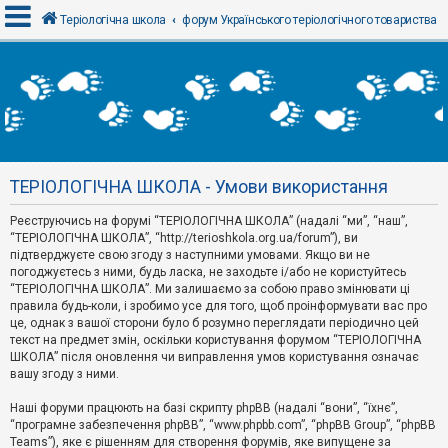
Теріологічна школа
форум Українського теріологічного товариства
В
х
і
д
ТЕРІОЛОГІЧНА ШКОЛА - Умови використання
Р
е
Реєструючись на форумі “ТЕРІОЛОГІЧНА ШКОЛА” (надалі “ми”, “наш”,
є
“ТЕРІОЛОГІЧНА ШКОЛА”, “http://terioshkola.org.ua/forum”), ви
с
т
підтверджуєте свою згоду з наступними умовами. Якщо ви не
р
погоджуєтесь з ними, будь ласка, не заходьте і/або не користуйтесь
а
“ТЕРІОЛОГІЧНА ШКОЛА”. Ми залишаємо за собою право змінювати ці
ц
правила будь-коли, і зробимо усе для того, щоб проінформувати вас про
і
я
це, однак з вашої сторони було б розумно переглядати періодично цей
текст на предмет змін, оскільки користування форумом “ТЕРІОЛОГІЧНА
ШКОЛА” після оновлення чи виправлення умов користування означає
вашу згоду з ними.
Т
е
м
Наші форуми працюють на базі скрипту phpBB (надалі “вони”, “їхнє”,
и
“програмне забезпечення phpBB”, “www.phpbb.com”, “phpBB Group”, “phpBB
б
Teams”), яке є рішенням для створення форумів, яке випущене за