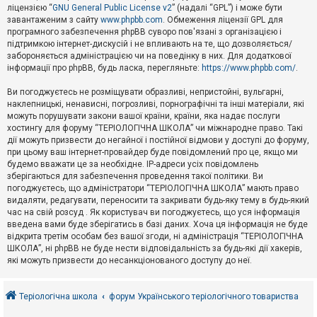
е
ліцензією “
GNU General Public License v2
” (надалі “GPL”) і може бути
з
в
завантаженим з сайту
www.phpbb.com
. Обмеження ліцензії GPL для
і
програмного забезпечення phpBB суворо пов'язані з організацією і
д
підтримкою інтернет-дискусій і не впливають на те, що дозволяється/
п
забороняється адміністрацією чи на поведінку в них. Для додаткової
о
інформації про phpBB, будь ласка, перегляньте:
https://www.phpbb.com/
.
в
і
д
Ви погоджуєтесь не розміщувати образливі, непристойні, вульгарні,
е
наклепницькі, ненависні, погрозливі, порнографічні та інші матеріали, які
й
можуть порушувати закони вашої країни, країни, яка надає послуги
хостингу для форуму “ТЕРІОЛОГІЧНА ШКОЛА” чи міжнародне право. Такі
дії можуть призвести до негайної і постійної відмови у доступі до форуму,
А
при цьому ваш інтернет-провайдер буде повідомлений про це, якщо ми
к
будемо вважати це за необхідне. IP-адреси усіх повідомлень
т
зберігаються для забезпечення проведення такої політики. Ви
и
в
погоджуєтесь, що адміністратори “ТЕРІОЛОГІЧНА ШКОЛА” мають право
н
видаляти, редагувати, переносити та закривати будь-яку тему в будь-який
і
час на свій розсуд . Як користувач ви погоджуєтесь, що уся інформація
т
введена вами буде зберігатись в базі даних. Хоча ця інформація не буде
е
відкрита третім особам без вашої згоди, ні адміністрація “ТЕРІОЛОГІЧНА
м
и
ШКОЛА”, ні phpBB не буде нести відповідальність за будь-які дії хакерів,
які можуть призвести до несанкціонованого доступу до неї.
П
о
Теріологічна школа
форум Українського теріологічного товариства
ш
у