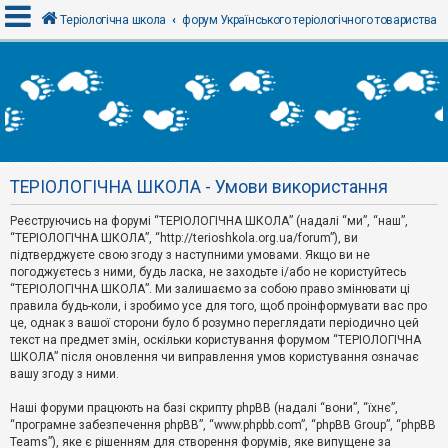
Теріологічна школа
форум Українського теріологічного товариства
В
х
і
д
ТЕРІОЛОГІЧНА ШКОЛА - Умови використання
Р
е
Реєструючись на форумі “ТЕРІОЛОГІЧНА ШКОЛА” (надалі “ми”, “наш”,
є
“ТЕРІОЛОГІЧНА ШКОЛА”, “http://terioshkola.org.ua/forum”), ви
с
т
підтверджуєте свою згоду з наступними умовами. Якщо ви не
р
погоджуєтесь з ними, будь ласка, не заходьте і/або не користуйтесь
а
“ТЕРІОЛОГІЧНА ШКОЛА”. Ми залишаємо за собою право змінювати ці
ц
правила будь-коли, і зробимо усе для того, щоб проінформувати вас про
і
я
це, однак з вашої сторони було б розумно переглядати періодично цей
текст на предмет змін, оскільки користування форумом “ТЕРІОЛОГІЧНА
ШКОЛА” після оновлення чи виправлення умов користування означає
вашу згоду з ними.
Т
е
м
Наші форуми працюють на базі скрипту phpBB (надалі “вони”, “їхнє”,
и
“програмне забезпечення phpBB”, “www.phpbb.com”, “phpBB Group”, “phpBB
б
Teams”), яке є рішенням для створення форумів, яке випущене за