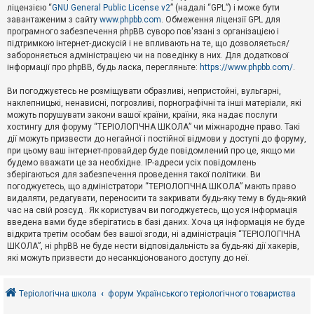
е
ліцензією “
GNU General Public License v2
” (надалі “GPL”) і може бути
з
в
завантаженим з сайту
www.phpbb.com
. Обмеження ліцензії GPL для
і
програмного забезпечення phpBB суворо пов'язані з організацією і
д
підтримкою інтернет-дискусій і не впливають на те, що дозволяється/
п
забороняється адміністрацією чи на поведінку в них. Для додаткової
о
інформації про phpBB, будь ласка, перегляньте:
https://www.phpbb.com/
.
в
і
д
Ви погоджуєтесь не розміщувати образливі, непристойні, вульгарні,
е
наклепницькі, ненависні, погрозливі, порнографічні та інші матеріали, які
й
можуть порушувати закони вашої країни, країни, яка надає послуги
хостингу для форуму “ТЕРІОЛОГІЧНА ШКОЛА” чи міжнародне право. Такі
дії можуть призвести до негайної і постійної відмови у доступі до форуму,
А
при цьому ваш інтернет-провайдер буде повідомлений про це, якщо ми
к
будемо вважати це за необхідне. IP-адреси усіх повідомлень
т
зберігаються для забезпечення проведення такої політики. Ви
и
в
погоджуєтесь, що адміністратори “ТЕРІОЛОГІЧНА ШКОЛА” мають право
н
видаляти, редагувати, переносити та закривати будь-яку тему в будь-який
і
час на свій розсуд . Як користувач ви погоджуєтесь, що уся інформація
т
введена вами буде зберігатись в базі даних. Хоча ця інформація не буде
е
відкрита третім особам без вашої згоди, ні адміністрація “ТЕРІОЛОГІЧНА
м
и
ШКОЛА”, ні phpBB не буде нести відповідальність за будь-які дії хакерів,
які можуть призвести до несанкціонованого доступу до неї.
П
о
Теріологічна школа
форум Українського теріологічного товариства
ш
у