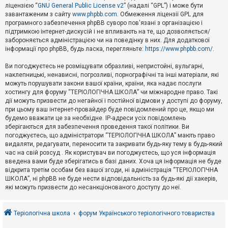
е
ліцензією “
GNU General Public License v2
” (надалі “GPL”) і може бути
з
в
завантаженим з сайту
www.phpbb.com
. Обмеження ліцензії GPL для
і
програмного забезпечення phpBB суворо пов'язані з організацією і
д
підтримкою інтернет-дискусій і не впливають на те, що дозволяється/
п
забороняється адміністрацією чи на поведінку в них. Для додаткової
о
інформації про phpBB, будь ласка, перегляньте:
https://www.phpbb.com/
.
в
і
д
Ви погоджуєтесь не розміщувати образливі, непристойні, вульгарні,
е
наклепницькі, ненависні, погрозливі, порнографічні та інші матеріали, які
й
можуть порушувати закони вашої країни, країни, яка надає послуги
хостингу для форуму “ТЕРІОЛОГІЧНА ШКОЛА” чи міжнародне право. Такі
дії можуть призвести до негайної і постійної відмови у доступі до форуму,
А
при цьому ваш інтернет-провайдер буде повідомлений про це, якщо ми
к
будемо вважати це за необхідне. IP-адреси усіх повідомлень
т
зберігаються для забезпечення проведення такої політики. Ви
и
в
погоджуєтесь, що адміністратори “ТЕРІОЛОГІЧНА ШКОЛА” мають право
н
видаляти, редагувати, переносити та закривати будь-яку тему в будь-який
і
час на свій розсуд . Як користувач ви погоджуєтесь, що уся інформація
т
введена вами буде зберігатись в базі даних. Хоча ця інформація не буде
е
відкрита третім особам без вашої згоди, ні адміністрація “ТЕРІОЛОГІЧНА
м
и
ШКОЛА”, ні phpBB не буде нести відповідальність за будь-які дії хакерів,
які можуть призвести до несанкціонованого доступу до неї.
П
о
Теріологічна школа
форум Українського теріологічного товариства
ш
у