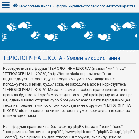
Теріологічна школа
форум Українського теріологічного товариства
В
х
і
д
ТЕРІОЛОГІЧНА ШКОЛА - Умови використання
Р
е
Реєструючись на форумі “ТЕРІОЛОГІЧНА ШКОЛА” (надалі “ми”, “наш”,
є
“ТЕРІОЛОГІЧНА ШКОЛА”, “http://terioshkola.org.ua/forum”), ви
с
т
підтверджуєте свою згоду з наступними умовами. Якщо ви не
р
погоджуєтесь з ними, будь ласка, не заходьте і/або не користуйтесь
а
“ТЕРІОЛОГІЧНА ШКОЛА”. Ми залишаємо за собою право змінювати ці
ц
правила будь-коли, і зробимо усе для того, щоб проінформувати вас про
і
я
це, однак з вашої сторони було б розумно переглядати періодично цей
текст на предмет змін, оскільки користування форумом “ТЕРІОЛОГІЧНА
ШКОЛА” після оновлення чи виправлення умов користування означає
вашу згоду з ними.
Т
е
м
Наші форуми працюють на базі скрипту phpBB (надалі “вони”, “їхнє”,
и
“програмне забезпечення phpBB”, “www.phpbb.com”, “phpBB Group”, “phpBB
б
Teams”), яке є рішенням для створення форумів, яке випущене за