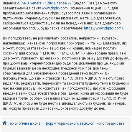
е
ліцензією “
GNU General Public License v2
” (надалі “GPL”) і може бути
з
в
завантаженим з сайту
www.phpbb.com
. Обмеження ліцензії GPL для
і
програмного забезпечення phpBB суворо пов'язані з організацією і
д
підтримкою інтернет-дискусій і не впливають на те, що дозволяється/
п
забороняється адміністрацією чи на поведінку в них. Для додаткової
о
інформації про phpBB, будь ласка, перегляньте:
https://www.phpbb.com/
.
в
і
д
Ви погоджуєтесь не розміщувати образливі, непристойні, вульгарні,
е
наклепницькі, ненависні, погрозливі, порнографічні та інші матеріали, які
й
можуть порушувати закони вашої країни, країни, яка надає послуги
хостингу для форуму “ТЕРІОЛОГІЧНА ШКОЛА” чи міжнародне право. Такі
дії можуть призвести до негайної і постійної відмови у доступі до форуму,
А
при цьому ваш інтернет-провайдер буде повідомлений про це, якщо ми
к
будемо вважати це за необхідне. IP-адреси усіх повідомлень
т
зберігаються для забезпечення проведення такої політики. Ви
и
в
погоджуєтесь, що адміністратори “ТЕРІОЛОГІЧНА ШКОЛА” мають право
н
видаляти, редагувати, переносити та закривати будь-яку тему в будь-який
і
час на свій розсуд . Як користувач ви погоджуєтесь, що уся інформація
т
введена вами буде зберігатись в базі даних. Хоча ця інформація не буде
е
відкрита третім особам без вашої згоди, ні адміністрація “ТЕРІОЛОГІЧНА
м
и
ШКОЛА”, ні phpBB не буде нести відповідальність за будь-які дії хакерів,
які можуть призвести до несанкціонованого доступу до неї.
П
о
Теріологічна школа
форум Українського теріологічного товариства
ш
у