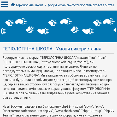
Теріологічна школа
форум Українського теріологічного товариства
В
х
і
д
ТЕРІОЛОГІЧНА ШКОЛА - Умови використання
Р
е
Реєструючись на форумі “ТЕРІОЛОГІЧНА ШКОЛА” (надалі “ми”, “наш”,
є
“ТЕРІОЛОГІЧНА ШКОЛА”, “http://terioshkola.org.ua/forum”), ви
с
т
підтверджуєте свою згоду з наступними умовами. Якщо ви не
р
погоджуєтесь з ними, будь ласка, не заходьте і/або не користуйтесь
а
“ТЕРІОЛОГІЧНА ШКОЛА”. Ми залишаємо за собою право змінювати ці
ц
правила будь-коли, і зробимо усе для того, щоб проінформувати вас про
і
я
це, однак з вашої сторони було б розумно переглядати періодично цей
текст на предмет змін, оскільки користування форумом “ТЕРІОЛОГІЧНА
ШКОЛА” після оновлення чи виправлення умов користування означає
вашу згоду з ними.
Т
е
м
Наші форуми працюють на базі скрипту phpBB (надалі “вони”, “їхнє”,
и
“програмне забезпечення phpBB”, “www.phpbb.com”, “phpBB Group”, “phpBB
б
Teams”), яке є рішенням для створення форумів, яке випущене за