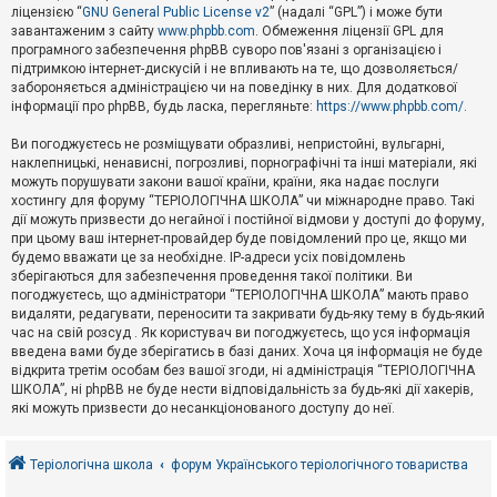
е
ліцензією “
GNU General Public License v2
” (надалі “GPL”) і може бути
з
в
завантаженим з сайту
www.phpbb.com
. Обмеження ліцензії GPL для
і
програмного забезпечення phpBB суворо пов'язані з організацією і
д
підтримкою інтернет-дискусій і не впливають на те, що дозволяється/
п
забороняється адміністрацією чи на поведінку в них. Для додаткової
о
інформації про phpBB, будь ласка, перегляньте:
https://www.phpbb.com/
.
в
і
д
Ви погоджуєтесь не розміщувати образливі, непристойні, вульгарні,
е
наклепницькі, ненависні, погрозливі, порнографічні та інші матеріали, які
й
можуть порушувати закони вашої країни, країни, яка надає послуги
хостингу для форуму “ТЕРІОЛОГІЧНА ШКОЛА” чи міжнародне право. Такі
дії можуть призвести до негайної і постійної відмови у доступі до форуму,
А
при цьому ваш інтернет-провайдер буде повідомлений про це, якщо ми
к
будемо вважати це за необхідне. IP-адреси усіх повідомлень
т
зберігаються для забезпечення проведення такої політики. Ви
и
в
погоджуєтесь, що адміністратори “ТЕРІОЛОГІЧНА ШКОЛА” мають право
н
видаляти, редагувати, переносити та закривати будь-яку тему в будь-який
і
час на свій розсуд . Як користувач ви погоджуєтесь, що уся інформація
т
введена вами буде зберігатись в базі даних. Хоча ця інформація не буде
е
відкрита третім особам без вашої згоди, ні адміністрація “ТЕРІОЛОГІЧНА
м
и
ШКОЛА”, ні phpBB не буде нести відповідальність за будь-які дії хакерів,
які можуть призвести до несанкціонованого доступу до неї.
П
о
Теріологічна школа
форум Українського теріологічного товариства
ш
у