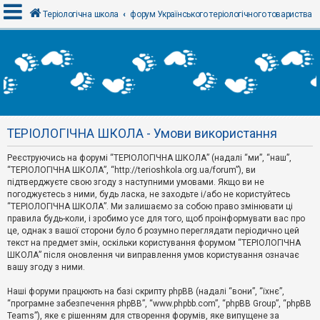
Теріологічна школа
форум Українського теріологічного товариства
В
х
і
д
ТЕРІОЛОГІЧНА ШКОЛА - Умови використання
Р
е
Реєструючись на форумі “ТЕРІОЛОГІЧНА ШКОЛА” (надалі “ми”, “наш”,
є
“ТЕРІОЛОГІЧНА ШКОЛА”, “http://terioshkola.org.ua/forum”), ви
с
т
підтверджуєте свою згоду з наступними умовами. Якщо ви не
р
погоджуєтесь з ними, будь ласка, не заходьте і/або не користуйтесь
а
“ТЕРІОЛОГІЧНА ШКОЛА”. Ми залишаємо за собою право змінювати ці
ц
правила будь-коли, і зробимо усе для того, щоб проінформувати вас про
і
я
це, однак з вашої сторони було б розумно переглядати періодично цей
текст на предмет змін, оскільки користування форумом “ТЕРІОЛОГІЧНА
ШКОЛА” після оновлення чи виправлення умов користування означає
вашу згоду з ними.
Т
е
м
Наші форуми працюють на базі скрипту phpBB (надалі “вони”, “їхнє”,
и
“програмне забезпечення phpBB”, “www.phpbb.com”, “phpBB Group”, “phpBB
б
Teams”), яке є рішенням для створення форумів, яке випущене за