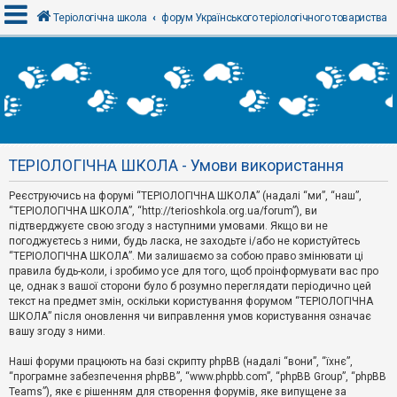
Теріологічна школа
форум Українського теріологічного товариства
В
х
і
д
ТЕРІОЛОГІЧНА ШКОЛА - Умови використання
Р
е
Реєструючись на форумі “ТЕРІОЛОГІЧНА ШКОЛА” (надалі “ми”, “наш”,
є
“ТЕРІОЛОГІЧНА ШКОЛА”, “http://terioshkola.org.ua/forum”), ви
с
т
підтверджуєте свою згоду з наступними умовами. Якщо ви не
р
погоджуєтесь з ними, будь ласка, не заходьте і/або не користуйтесь
а
“ТЕРІОЛОГІЧНА ШКОЛА”. Ми залишаємо за собою право змінювати ці
ц
правила будь-коли, і зробимо усе для того, щоб проінформувати вас про
і
я
це, однак з вашої сторони було б розумно переглядати періодично цей
текст на предмет змін, оскільки користування форумом “ТЕРІОЛОГІЧНА
ШКОЛА” після оновлення чи виправлення умов користування означає
вашу згоду з ними.
Т
е
м
Наші форуми працюють на базі скрипту phpBB (надалі “вони”, “їхнє”,
и
“програмне забезпечення phpBB”, “www.phpbb.com”, “phpBB Group”, “phpBB
б
Teams”), яке є рішенням для створення форумів, яке випущене за