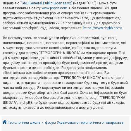
е
ліцензією “
GNU General Public License v2
” (надалі “GPL”) і може бути
з
в
завантаженим з сайту
www.phpbb.com
. Обмеження ліцензії GPL для
і
програмного забезпечення phpBB суворо пов'язані з організацією і
д
підтримкою інтернет-дискусій і не впливають на те, що дозволяється/
п
забороняється адміністрацією чи на поведінку в них. Для додаткової
о
інформації про phpBB, будь ласка, перегляньте:
https://www.phpbb.com/
.
в
і
д
Ви погоджуєтесь не розміщувати образливі, непристойні, вульгарні,
е
наклепницькі, ненависні, погрозливі, порнографічні та інші матеріали, які
й
можуть порушувати закони вашої країни, країни, яка надає послуги
хостингу для форуму “ТЕРІОЛОГІЧНА ШКОЛА” чи міжнародне право. Такі
дії можуть призвести до негайної і постійної відмови у доступі до форуму,
А
при цьому ваш інтернет-провайдер буде повідомлений про це, якщо ми
к
будемо вважати це за необхідне. IP-адреси усіх повідомлень
т
зберігаються для забезпечення проведення такої політики. Ви
и
в
погоджуєтесь, що адміністратори “ТЕРІОЛОГІЧНА ШКОЛА” мають право
н
видаляти, редагувати, переносити та закривати будь-яку тему в будь-який
і
час на свій розсуд . Як користувач ви погоджуєтесь, що уся інформація
т
введена вами буде зберігатись в базі даних. Хоча ця інформація не буде
е
відкрита третім особам без вашої згоди, ні адміністрація “ТЕРІОЛОГІЧНА
м
и
ШКОЛА”, ні phpBB не буде нести відповідальність за будь-які дії хакерів,
які можуть призвести до несанкціонованого доступу до неї.
П
о
Теріологічна школа
форум Українського теріологічного товариства
ш
у