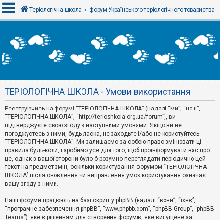
Теріологічна школа
форум Українського теріологічного товариства
В
х
і
д
ТЕРІОЛОГІЧНА ШКОЛА - Умови використання
Р
е
Реєструючись на форумі “ТЕРІОЛОГІЧНА ШКОЛА” (надалі “ми”, “наш”,
є
“ТЕРІОЛОГІЧНА ШКОЛА”, “http://terioshkola.org.ua/forum”), ви
с
т
підтверджуєте свою згоду з наступними умовами. Якщо ви не
р
погоджуєтесь з ними, будь ласка, не заходьте і/або не користуйтесь
а
“ТЕРІОЛОГІЧНА ШКОЛА”. Ми залишаємо за собою право змінювати ці
ц
правила будь-коли, і зробимо усе для того, щоб проінформувати вас про
і
я
це, однак з вашої сторони було б розумно переглядати періодично цей
текст на предмет змін, оскільки користування форумом “ТЕРІОЛОГІЧНА
ШКОЛА” після оновлення чи виправлення умов користування означає
вашу згоду з ними.
Т
е
м
Наші форуми працюють на базі скрипту phpBB (надалі “вони”, “їхнє”,
и
“програмне забезпечення phpBB”, “www.phpbb.com”, “phpBB Group”, “phpBB
б
Teams”), яке є рішенням для створення форумів, яке випущене за