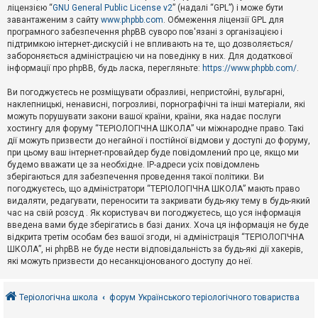
е
ліцензією “
GNU General Public License v2
” (надалі “GPL”) і може бути
з
в
завантаженим з сайту
www.phpbb.com
. Обмеження ліцензії GPL для
і
програмного забезпечення phpBB суворо пов'язані з організацією і
д
підтримкою інтернет-дискусій і не впливають на те, що дозволяється/
п
забороняється адміністрацією чи на поведінку в них. Для додаткової
о
інформації про phpBB, будь ласка, перегляньте:
https://www.phpbb.com/
.
в
і
д
Ви погоджуєтесь не розміщувати образливі, непристойні, вульгарні,
е
наклепницькі, ненависні, погрозливі, порнографічні та інші матеріали, які
й
можуть порушувати закони вашої країни, країни, яка надає послуги
хостингу для форуму “ТЕРІОЛОГІЧНА ШКОЛА” чи міжнародне право. Такі
дії можуть призвести до негайної і постійної відмови у доступі до форуму,
А
при цьому ваш інтернет-провайдер буде повідомлений про це, якщо ми
к
будемо вважати це за необхідне. IP-адреси усіх повідомлень
т
зберігаються для забезпечення проведення такої політики. Ви
и
в
погоджуєтесь, що адміністратори “ТЕРІОЛОГІЧНА ШКОЛА” мають право
н
видаляти, редагувати, переносити та закривати будь-яку тему в будь-який
і
час на свій розсуд . Як користувач ви погоджуєтесь, що уся інформація
т
введена вами буде зберігатись в базі даних. Хоча ця інформація не буде
е
відкрита третім особам без вашої згоди, ні адміністрація “ТЕРІОЛОГІЧНА
м
и
ШКОЛА”, ні phpBB не буде нести відповідальність за будь-які дії хакерів,
які можуть призвести до несанкціонованого доступу до неї.
П
о
Теріологічна школа
форум Українського теріологічного товариства
ш
у