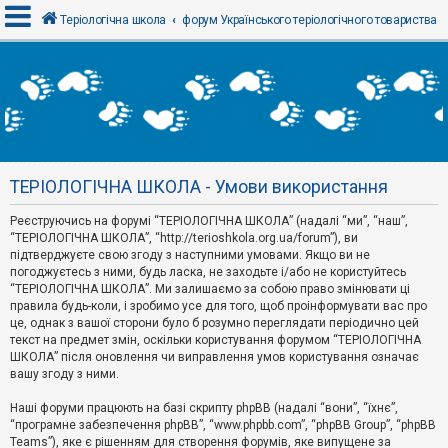
Теріологічна школа
форум Українського теріологічного товариства
В
х
і
д
ТЕРІОЛОГІЧНА ШКОЛА - Умови використання
Р
е
Реєструючись на форумі “ТЕРІОЛОГІЧНА ШКОЛА” (надалі “ми”, “наш”,
є
“ТЕРІОЛОГІЧНА ШКОЛА”, “http://terioshkola.org.ua/forum”), ви
с
т
підтверджуєте свою згоду з наступними умовами. Якщо ви не
р
погоджуєтесь з ними, будь ласка, не заходьте і/або не користуйтесь
а
“ТЕРІОЛОГІЧНА ШКОЛА”. Ми залишаємо за собою право змінювати ці
ц
правила будь-коли, і зробимо усе для того, щоб проінформувати вас про
і
я
це, однак з вашої сторони було б розумно переглядати періодично цей
текст на предмет змін, оскільки користування форумом “ТЕРІОЛОГІЧНА
ШКОЛА” після оновлення чи виправлення умов користування означає
вашу згоду з ними.
Т
е
м
Наші форуми працюють на базі скрипту phpBB (надалі “вони”, “їхнє”,
и
“програмне забезпечення phpBB”, “www.phpbb.com”, “phpBB Group”, “phpBB
б
Teams”), яке є рішенням для створення форумів, яке випущене за