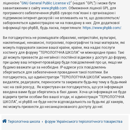
е
ліцензією “
GNU General Public License v2
” (надалі “GPL”) і може бути
з
в
завантаженим з сайту
www.phpbb.com
. Обмеження ліцензії GPL для
і
програмного забезпечення phpBB суворо пов'язані з організацією і
д
підтримкою інтернет-дискусій і не впливають на те, що дозволяється/
п
забороняється адміністрацією чи на поведінку в них. Для додаткової
о
інформації про phpBB, будь ласка, перегляньте:
https://www.phpbb.com/
.
в
і
д
Ви погоджуєтесь не розміщувати образливі, непристойні, вульгарні,
е
наклепницькі, ненависні, погрозливі, порнографічні та інші матеріали, які
й
можуть порушувати закони вашої країни, країни, яка надає послуги
хостингу для форуму “ТЕРІОЛОГІЧНА ШКОЛА” чи міжнародне право. Такі
дії можуть призвести до негайної і постійної відмови у доступі до форуму,
А
при цьому ваш інтернет-провайдер буде повідомлений про це, якщо ми
к
будемо вважати це за необхідне. IP-адреси усіх повідомлень
т
зберігаються для забезпечення проведення такої політики. Ви
и
в
погоджуєтесь, що адміністратори “ТЕРІОЛОГІЧНА ШКОЛА” мають право
н
видаляти, редагувати, переносити та закривати будь-яку тему в будь-який
і
час на свій розсуд . Як користувач ви погоджуєтесь, що уся інформація
т
введена вами буде зберігатись в базі даних. Хоча ця інформація не буде
е
відкрита третім особам без вашої згоди, ні адміністрація “ТЕРІОЛОГІЧНА
м
и
ШКОЛА”, ні phpBB не буде нести відповідальність за будь-які дії хакерів,
які можуть призвести до несанкціонованого доступу до неї.
П
о
Теріологічна школа
форум Українського теріологічного товариства
ш
у