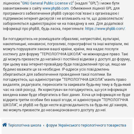
е
ліцензією “
GNU General Public License v2
” (надалі “GPL”) і може бути
з
в
завантаженим з сайту
www.phpbb.com
. Обмеження ліцензії GPL для
і
програмного забезпечення phpBB суворо пов'язані з організацією і
д
підтримкою інтернет-дискусій і не впливають на те, що дозволяється/
п
забороняється адміністрацією чи на поведінку в них. Для додаткової
о
інформації про phpBB, будь ласка, перегляньте:
https://www.phpbb.com/
.
в
і
д
Ви погоджуєтесь не розміщувати образливі, непристойні, вульгарні,
е
наклепницькі, ненависні, погрозливі, порнографічні та інші матеріали, які
й
можуть порушувати закони вашої країни, країни, яка надає послуги
хостингу для форуму “ТЕРІОЛОГІЧНА ШКОЛА” чи міжнародне право. Такі
дії можуть призвести до негайної і постійної відмови у доступі до форуму,
А
при цьому ваш інтернет-провайдер буде повідомлений про це, якщо ми
к
будемо вважати це за необхідне. IP-адреси усіх повідомлень
т
зберігаються для забезпечення проведення такої політики. Ви
и
в
погоджуєтесь, що адміністратори “ТЕРІОЛОГІЧНА ШКОЛА” мають право
н
видаляти, редагувати, переносити та закривати будь-яку тему в будь-який
і
час на свій розсуд . Як користувач ви погоджуєтесь, що уся інформація
т
введена вами буде зберігатись в базі даних. Хоча ця інформація не буде
е
відкрита третім особам без вашої згоди, ні адміністрація “ТЕРІОЛОГІЧНА
м
и
ШКОЛА”, ні phpBB не буде нести відповідальність за будь-які дії хакерів,
які можуть призвести до несанкціонованого доступу до неї.
П
о
Теріологічна школа
форум Українського теріологічного товариства
ш
у