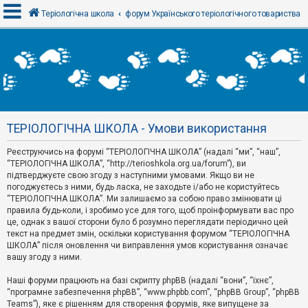
Теріологічна школа
форум Українського теріологічного товариства
В
х
і
д
ТЕРІОЛОГІЧНА ШКОЛА - Умови використання
Р
е
Реєструючись на форумі “ТЕРІОЛОГІЧНА ШКОЛА” (надалі “ми”, “наш”,
є
“ТЕРІОЛОГІЧНА ШКОЛА”, “http://terioshkola.org.ua/forum”), ви
с
т
підтверджуєте свою згоду з наступними умовами. Якщо ви не
р
погоджуєтесь з ними, будь ласка, не заходьте і/або не користуйтесь
а
“ТЕРІОЛОГІЧНА ШКОЛА”. Ми залишаємо за собою право змінювати ці
ц
правила будь-коли, і зробимо усе для того, щоб проінформувати вас про
і
я
це, однак з вашої сторони було б розумно переглядати періодично цей
текст на предмет змін, оскільки користування форумом “ТЕРІОЛОГІЧНА
ШКОЛА” після оновлення чи виправлення умов користування означає
вашу згоду з ними.
Т
е
м
Наші форуми працюють на базі скрипту phpBB (надалі “вони”, “їхнє”,
и
“програмне забезпечення phpBB”, “www.phpbb.com”, “phpBB Group”, “phpBB
б
Teams”), яке є рішенням для створення форумів, яке випущене за