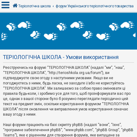
Теріологічна школа
форум Українського теріологічного товариства
В
х
і
д
ТЕРІОЛОГІЧНА ШКОЛА - Умови використання
Р
е
Реєструючись на форумі “ТЕРІОЛОГІЧНА ШКОЛА” (надалі “ми”, “наш”,
є
“ТЕРІОЛОГІЧНА ШКОЛА”, “http://terioshkola.org.ua/forum”), ви
с
т
підтверджуєте свою згоду з наступними умовами. Якщо ви не
р
погоджуєтесь з ними, будь ласка, не заходьте і/або не користуйтесь
а
“ТЕРІОЛОГІЧНА ШКОЛА”. Ми залишаємо за собою право змінювати ці
ц
правила будь-коли, і зробимо усе для того, щоб проінформувати вас про
і
я
це, однак з вашої сторони було б розумно переглядати періодично цей
текст на предмет змін, оскільки користування форумом “ТЕРІОЛОГІЧНА
ШКОЛА” після оновлення чи виправлення умов користування означає
вашу згоду з ними.
Т
е
м
Наші форуми працюють на базі скрипту phpBB (надалі “вони”, “їхнє”,
и
“програмне забезпечення phpBB”, “www.phpbb.com”, “phpBB Group”, “phpBB
б
Teams”), яке є рішенням для створення форумів, яке випущене за