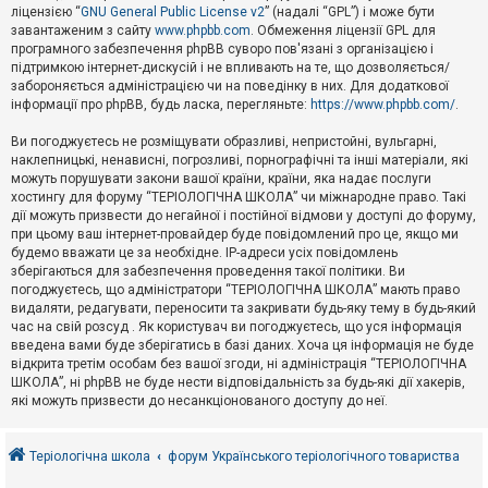
е
ліцензією “
GNU General Public License v2
” (надалі “GPL”) і може бути
з
в
завантаженим з сайту
www.phpbb.com
. Обмеження ліцензії GPL для
і
програмного забезпечення phpBB суворо пов'язані з організацією і
д
підтримкою інтернет-дискусій і не впливають на те, що дозволяється/
п
забороняється адміністрацією чи на поведінку в них. Для додаткової
о
інформації про phpBB, будь ласка, перегляньте:
https://www.phpbb.com/
.
в
і
д
Ви погоджуєтесь не розміщувати образливі, непристойні, вульгарні,
е
наклепницькі, ненависні, погрозливі, порнографічні та інші матеріали, які
й
можуть порушувати закони вашої країни, країни, яка надає послуги
хостингу для форуму “ТЕРІОЛОГІЧНА ШКОЛА” чи міжнародне право. Такі
дії можуть призвести до негайної і постійної відмови у доступі до форуму,
А
при цьому ваш інтернет-провайдер буде повідомлений про це, якщо ми
к
будемо вважати це за необхідне. IP-адреси усіх повідомлень
т
зберігаються для забезпечення проведення такої політики. Ви
и
в
погоджуєтесь, що адміністратори “ТЕРІОЛОГІЧНА ШКОЛА” мають право
н
видаляти, редагувати, переносити та закривати будь-яку тему в будь-який
і
час на свій розсуд . Як користувач ви погоджуєтесь, що уся інформація
т
введена вами буде зберігатись в базі даних. Хоча ця інформація не буде
е
відкрита третім особам без вашої згоди, ні адміністрація “ТЕРІОЛОГІЧНА
м
и
ШКОЛА”, ні phpBB не буде нести відповідальність за будь-які дії хакерів,
які можуть призвести до несанкціонованого доступу до неї.
П
о
Теріологічна школа
форум Українського теріологічного товариства
ш
у