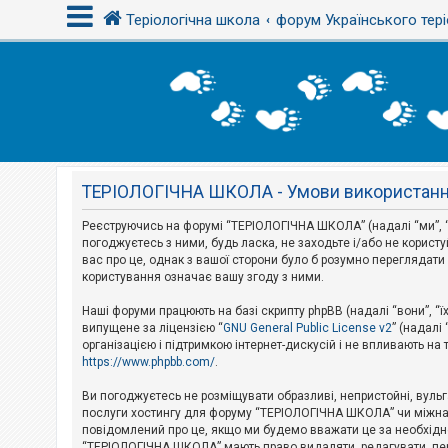
Теріологічна школа
форум Українського тері
В
х
і
д
ТЕРІОЛОГІЧНА ШКОЛА - Умови використан
Р
е
є
Реєструючись на форумі “ТЕРІОЛОГІЧНА ШКОЛА” (надалі “ми”, “н
с
погоджуєтесь з ними, будь ласка, не заходьте і/або не корис
т
вас про це, однак з вашої сторони було б розумно перегляда
р
користування означає вашу згоду з ними.
а
ц
і
Наші форуми працюють на базі скрипту phpBB (надалі “вони”, “ї
я
випущене за ліцензією “
GNU General Public License v2
” (надалі
організацією і підтримкою інтернет-дискусій і не впливають на
https://www.phpbb.com/
.
Т
е
Ви погоджуєтесь не розміщувати образливі, непристойні, вульгар
м
послуги хостингу для форуму “ТЕРІОЛОГІЧНА ШКОЛА” чи міжнарод
и
повідомлений про це, якщо ми будемо вважати це за необхідне
б
“ТЕРІОЛОГІЧНА ШКОЛА” мають право видаляти, редагувати, пере