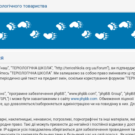
ологічного товариства
ня
аш”, “ТЕРІОЛОГІЧНА ШКОЛА”, “http://terioshkola.org.ua/forum”), ви підтвер
туйтесь “ТЕРІОЛОГІЧНА ШКОЛА”. Ми залишаємо за собою право змінювати ці пр
ти періодично цей текст на предмет змін, оскільки користування форумом “Т
хнє”, “програмне забезпечення phpBB”, “www.phpbb.com”, “phpBB Group”, “phpB
 “GPL”) і може бути завантаженим з сайту
www.phpbb.com
. Обмеження ліцензії
 те, що дозволяється/забороняється адміністрацією чи на поведінку в них. Дл
ні, наклепницькі, ненависні, погрозливі, порнографічні та інші матеріали, як
не право. Такі дії можуть призвести до негайної і постійної відмови у дос
. IP-адреси усіх повідомлень зберігаються для забезпечення проведення так
носити та закривати будь-яку тему в будь-який час на свій розсуд . Як кор