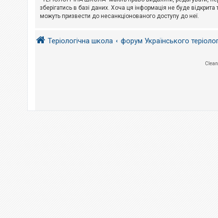
е
з
зберігатись в базі даних. Хоча ця інформація не буде відкрита 
в
можуть призвести до несанкціонованого доступу до неї.
і
д
п
Теріологічна школа
форум Українського теріоло
о
в
і
д
Clean
е
й
А
к
т
и
в
н
і
т
е
м
и
П
о
ш
у