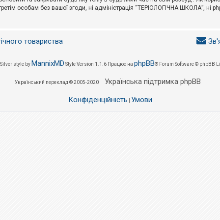
третім особам без вашої згоди, ні адміністрація “ТЕРІОЛОГІЧНА ШКОЛА”, ні phpB
гічного товариства
Зв'
MannixMD
phpBB
Silver style by
Style Version 1.1.6
Працює на
® Forum Software © phpBB L
Українська підтримка phpBB
Український переклад © 2005-2020
Конфіденційність
Умови
|