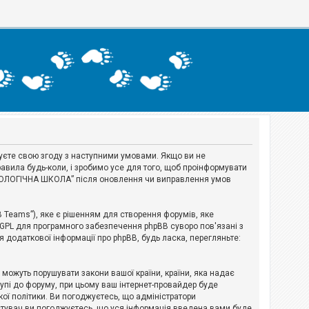
джуєте свою згоду з наступними умовами. Якщо ви не
авила будь-коли, і зробимо усе для того, щоб проінформувати
ЕРІОЛОГІЧНА ШКОЛА” після оновлення чи виправлення умов
B Teams”), яке є рішенням для створення форумів, яке
 GPL для програмного забезпечення phpBB суворо пов'язані з
я додаткової інформації про phpBB, будь ласка, перегляньте:
і можуть порушувати закони вашої країни, країни, яка надає
тупі до форуму, при цьому ваш інтернет-провайдер буде
ої політики. Ви погоджуєтесь, що адміністратори
истувач ви погоджуєтесь, що уся інформація введена вами буде