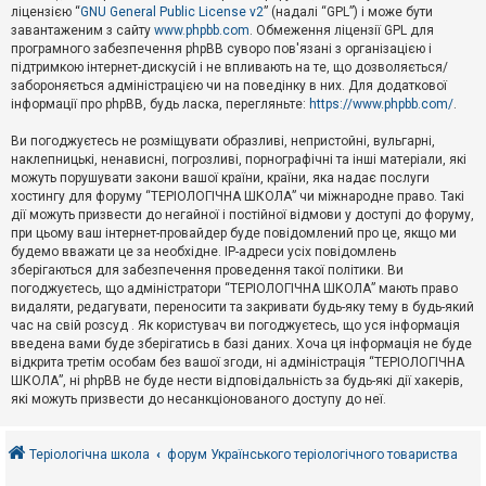
е
ліцензією “
GNU General Public License v2
” (надалі “GPL”) і може бути
з
в
завантаженим з сайту
www.phpbb.com
. Обмеження ліцензії GPL для
і
програмного забезпечення phpBB суворо пов'язані з організацією і
д
підтримкою інтернет-дискусій і не впливають на те, що дозволяється/
п
забороняється адміністрацією чи на поведінку в них. Для додаткової
о
інформації про phpBB, будь ласка, перегляньте:
https://www.phpbb.com/
.
в
і
д
Ви погоджуєтесь не розміщувати образливі, непристойні, вульгарні,
е
наклепницькі, ненависні, погрозливі, порнографічні та інші матеріали, які
й
можуть порушувати закони вашої країни, країни, яка надає послуги
хостингу для форуму “ТЕРІОЛОГІЧНА ШКОЛА” чи міжнародне право. Такі
дії можуть призвести до негайної і постійної відмови у доступі до форуму,
А
при цьому ваш інтернет-провайдер буде повідомлений про це, якщо ми
к
будемо вважати це за необхідне. IP-адреси усіх повідомлень
т
зберігаються для забезпечення проведення такої політики. Ви
и
в
погоджуєтесь, що адміністратори “ТЕРІОЛОГІЧНА ШКОЛА” мають право
н
видаляти, редагувати, переносити та закривати будь-яку тему в будь-який
і
час на свій розсуд . Як користувач ви погоджуєтесь, що уся інформація
т
введена вами буде зберігатись в базі даних. Хоча ця інформація не буде
е
відкрита третім особам без вашої згоди, ні адміністрація “ТЕРІОЛОГІЧНА
м
и
ШКОЛА”, ні phpBB не буде нести відповідальність за будь-які дії хакерів,
які можуть призвести до несанкціонованого доступу до неї.
П
о
Теріологічна школа
форум Українського теріологічного товариства
ш
у