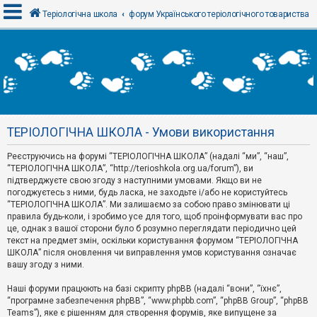
Теріологічна школа
форум Українського теріологічного товариства
В
х
і
д
ТЕРІОЛОГІЧНА ШКОЛА - Умови використання
Р
е
Реєструючись на форумі “ТЕРІОЛОГІЧНА ШКОЛА” (надалі “ми”, “наш”,
є
“ТЕРІОЛОГІЧНА ШКОЛА”, “http://terioshkola.org.ua/forum”), ви
с
т
підтверджуєте свою згоду з наступними умовами. Якщо ви не
р
погоджуєтесь з ними, будь ласка, не заходьте і/або не користуйтесь
а
“ТЕРІОЛОГІЧНА ШКОЛА”. Ми залишаємо за собою право змінювати ці
ц
правила будь-коли, і зробимо усе для того, щоб проінформувати вас про
і
я
це, однак з вашої сторони було б розумно переглядати періодично цей
текст на предмет змін, оскільки користування форумом “ТЕРІОЛОГІЧНА
ШКОЛА” після оновлення чи виправлення умов користування означає
вашу згоду з ними.
Т
е
м
Наші форуми працюють на базі скрипту phpBB (надалі “вони”, “їхнє”,
и
“програмне забезпечення phpBB”, “www.phpbb.com”, “phpBB Group”, “phpBB
б
Teams”), яке є рішенням для створення форумів, яке випущене за