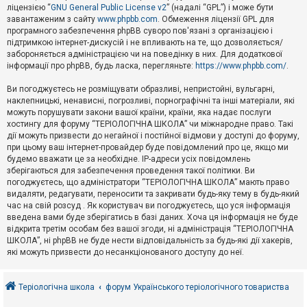
е
ліцензією “
GNU General Public License v2
” (надалі “GPL”) і може бути
з
в
завантаженим з сайту
www.phpbb.com
. Обмеження ліцензії GPL для
і
програмного забезпечення phpBB суворо пов'язані з організацією і
д
підтримкою інтернет-дискусій і не впливають на те, що дозволяється/
п
забороняється адміністрацією чи на поведінку в них. Для додаткової
о
інформації про phpBB, будь ласка, перегляньте:
https://www.phpbb.com/
.
в
і
д
Ви погоджуєтесь не розміщувати образливі, непристойні, вульгарні,
е
наклепницькі, ненависні, погрозливі, порнографічні та інші матеріали, які
й
можуть порушувати закони вашої країни, країни, яка надає послуги
хостингу для форуму “ТЕРІОЛОГІЧНА ШКОЛА” чи міжнародне право. Такі
дії можуть призвести до негайної і постійної відмови у доступі до форуму,
А
при цьому ваш інтернет-провайдер буде повідомлений про це, якщо ми
к
будемо вважати це за необхідне. IP-адреси усіх повідомлень
т
зберігаються для забезпечення проведення такої політики. Ви
и
в
погоджуєтесь, що адміністратори “ТЕРІОЛОГІЧНА ШКОЛА” мають право
н
видаляти, редагувати, переносити та закривати будь-яку тему в будь-який
і
час на свій розсуд . Як користувач ви погоджуєтесь, що уся інформація
т
введена вами буде зберігатись в базі даних. Хоча ця інформація не буде
е
відкрита третім особам без вашої згоди, ні адміністрація “ТЕРІОЛОГІЧНА
м
и
ШКОЛА”, ні phpBB не буде нести відповідальність за будь-які дії хакерів,
які можуть призвести до несанкціонованого доступу до неї.
П
о
Теріологічна школа
форум Українського теріологічного товариства
ш
у