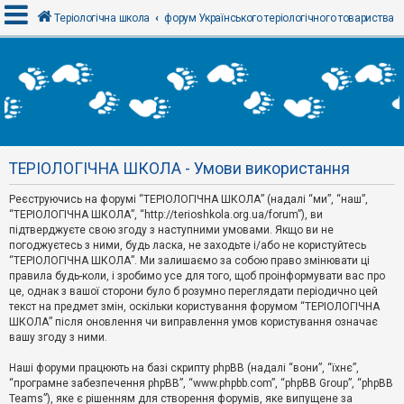
Теріологічна школа
форум Українського теріологічного товариства
В
х
і
д
ТЕРІОЛОГІЧНА ШКОЛА - Умови використання
Р
е
Реєструючись на форумі “ТЕРІОЛОГІЧНА ШКОЛА” (надалі “ми”, “наш”,
є
“ТЕРІОЛОГІЧНА ШКОЛА”, “http://terioshkola.org.ua/forum”), ви
с
т
підтверджуєте свою згоду з наступними умовами. Якщо ви не
р
погоджуєтесь з ними, будь ласка, не заходьте і/або не користуйтесь
а
“ТЕРІОЛОГІЧНА ШКОЛА”. Ми залишаємо за собою право змінювати ці
ц
правила будь-коли, і зробимо усе для того, щоб проінформувати вас про
і
я
це, однак з вашої сторони було б розумно переглядати періодично цей
текст на предмет змін, оскільки користування форумом “ТЕРІОЛОГІЧНА
ШКОЛА” після оновлення чи виправлення умов користування означає
вашу згоду з ними.
Т
е
м
Наші форуми працюють на базі скрипту phpBB (надалі “вони”, “їхнє”,
и
“програмне забезпечення phpBB”, “www.phpbb.com”, “phpBB Group”, “phpBB
б
Teams”), яке є рішенням для створення форумів, яке випущене за