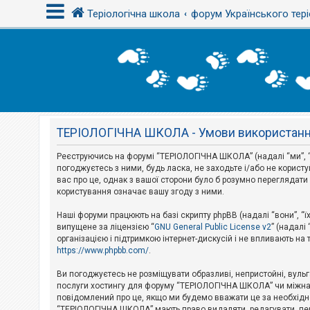
Теріологічна школа
форум Українського тері
В
х
і
д
ТЕРІОЛОГІЧНА ШКОЛА - Умови використан
Р
е
є
Реєструючись на форумі “ТЕРІОЛОГІЧНА ШКОЛА” (надалі “ми”, “н
с
погоджуєтесь з ними, будь ласка, не заходьте і/або не корис
т
вас про це, однак з вашої сторони було б розумно перегляда
р
користування означає вашу згоду з ними.
а
ц
і
Наші форуми працюють на базі скрипту phpBB (надалі “вони”, “ї
я
випущене за ліцензією “
GNU General Public License v2
” (надалі
організацією і підтримкою інтернет-дискусій і не впливають на
https://www.phpbb.com/
.
Т
е
Ви погоджуєтесь не розміщувати образливі, непристойні, вульгар
м
послуги хостингу для форуму “ТЕРІОЛОГІЧНА ШКОЛА” чи міжнарод
и
повідомлений про це, якщо ми будемо вважати це за необхідне
б
“ТЕРІОЛОГІЧНА ШКОЛА” мають право видаляти, редагувати, пере