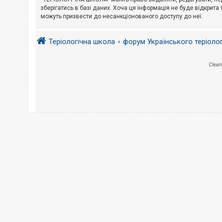
е
з
зберігатись в базі даних. Хоча ця інформація не буде відкрита 
в
можуть призвести до несанкціонованого доступу до неї.
і
д
п
Теріологічна школа
форум Українського теріоло
о
в
і
д
Clean
е
й
А
к
т
и
в
н
і
т
е
м
и
П
о
ш
у