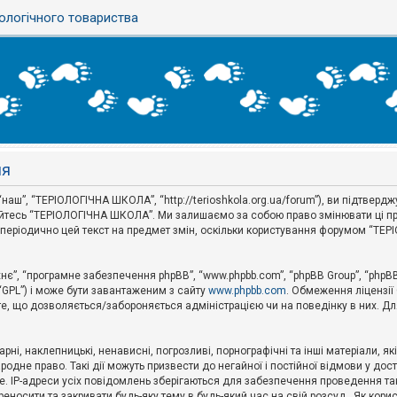
ологічного товариства
ня
аш”, “ТЕРІОЛОГІЧНА ШКОЛА”, “http://terioshkola.org.ua/forum”), ви підтвер
туйтесь “ТЕРІОЛОГІЧНА ШКОЛА”. Ми залишаємо за собою право змінювати ці пр
ти періодично цей текст на предмет змін, оскільки користування форумом “Т
хнє”, “програмне забезпечення phpBB”, “www.phpbb.com”, “phpBB Group”, “phpB
 “GPL”) і може бути завантаженим з сайту
www.phpbb.com
. Обмеження ліцензії
 те, що дозволяється/забороняється адміністрацією чи на поведінку в них. Дл
ні, наклепницькі, ненависні, погрозливі, порнографічні та інші матеріали, як
не право. Такі дії можуть призвести до негайної і постійної відмови у дос
. IP-адреси усіх повідомлень зберігаються для забезпечення проведення так
носити та закривати будь-яку тему в будь-який час на свій розсуд . Як кор