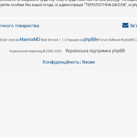
третім особам без вашої згоди, ні адміністрація “ТЕРІОЛОГІЧНА ШКОЛА”, ні phpB
гічного товариства
Зв'
MannixMD
phpBB
Silver style by
Style Version 1.1.6
Працює на
® Forum Software © phpBB L
Українська підтримка phpBB
Український переклад © 2005-2020
Конфіденційність
Умови
|