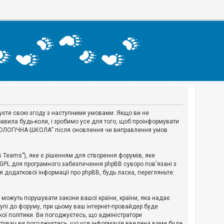
джуєте свою згоду з наступними умовами. Якщо ви не
авила будь-коли, і зробимо усе для того, щоб проінформувати
ЕРІОЛОГІЧНА ШКОЛА” після оновлення чи виправлення умов
B Teams”), яке є рішенням для створення форумів, яке
 GPL для програмного забезпечення phpBB суворо пов'язані з
я додаткової інформації про phpBB, будь ласка, перегляньте:
і можуть порушувати закони вашої країни, країни, яка надає
тупі до форуму, при цьому ваш інтернет-провайдер буде
ої політики. Ви погоджуєтесь, що адміністратори
истувач ви погоджуєтесь, що уся інформація введена вами буде