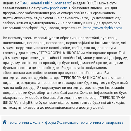
е
ліцензією “
GNU General Public License v2
” (надалі “GPL”) і може бути
з
в
завантаженим з сайту
www.phpbb.com
. Обмеження ліцензії GPL для
і
програмного забезпечення phpBB суворо пов'язані з організацією і
д
підтримкою інтернет-дискусій і не впливають на те, що дозволяється/
п
забороняється адміністрацією чи на поведінку в них. Для додаткової
о
інформації про phpBB, будь ласка, перегляньте:
https://www.phpbb.com/
.
в
і
д
Ви погоджуєтесь не розміщувати образливі, непристойні, вульгарні,
е
наклепницькі, ненависні, погрозливі, порнографічні та інші матеріали, які
й
можуть порушувати закони вашої країни, країни, яка надає послуги
хостингу для форуму “ТЕРІОЛОГІЧНА ШКОЛА” чи міжнародне право. Такі
дії можуть призвести до негайної і постійної відмови у доступі до форуму,
А
при цьому ваш інтернет-провайдер буде повідомлений про це, якщо ми
к
будемо вважати це за необхідне. IP-адреси усіх повідомлень
т
зберігаються для забезпечення проведення такої політики. Ви
и
в
погоджуєтесь, що адміністратори “ТЕРІОЛОГІЧНА ШКОЛА” мають право
н
видаляти, редагувати, переносити та закривати будь-яку тему в будь-який
і
час на свій розсуд . Як користувач ви погоджуєтесь, що уся інформація
т
введена вами буде зберігатись в базі даних. Хоча ця інформація не буде
е
відкрита третім особам без вашої згоди, ні адміністрація “ТЕРІОЛОГІЧНА
м
и
ШКОЛА”, ні phpBB не буде нести відповідальність за будь-які дії хакерів,
які можуть призвести до несанкціонованого доступу до неї.
П
о
Теріологічна школа
форум Українського теріологічного товариства
ш
у