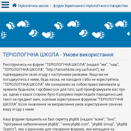
Теріологічна школа
форум Українського теріологічного товариства
В
х
і
д
ТЕРІОЛОГІЧНА ШКОЛА - Умови використання
Р
е
Реєструючись на форумі “ТЕРІОЛОГІЧНА ШКОЛА” (надалі “ми”, “наш”,
є
“ТЕРІОЛОГІЧНА ШКОЛА”, “http://terioshkola.org.ua/forum”), ви
с
т
підтверджуєте свою згоду з наступними умовами. Якщо ви не
р
погоджуєтесь з ними, будь ласка, не заходьте і/або не користуйтесь
а
“ТЕРІОЛОГІЧНА ШКОЛА”. Ми залишаємо за собою право змінювати ці
ц
правила будь-коли, і зробимо усе для того, щоб проінформувати вас про
і
я
це, однак з вашої сторони було б розумно переглядати періодично цей
текст на предмет змін, оскільки користування форумом “ТЕРІОЛОГІЧНА
ШКОЛА” після оновлення чи виправлення умов користування означає
вашу згоду з ними.
Т
е
м
Наші форуми працюють на базі скрипту phpBB (надалі “вони”, “їхнє”,
и
“програмне забезпечення phpBB”, “www.phpbb.com”, “phpBB Group”, “phpBB
б
Teams”), яке є рішенням для створення форумів, яке випущене за