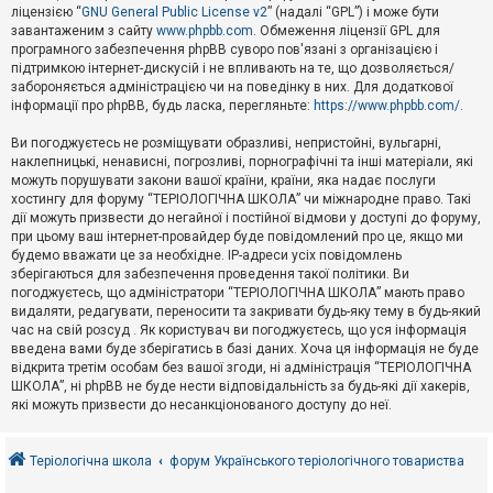
е
ліцензією “
GNU General Public License v2
” (надалі “GPL”) і може бути
з
в
завантаженим з сайту
www.phpbb.com
. Обмеження ліцензії GPL для
і
програмного забезпечення phpBB суворо пов'язані з організацією і
д
підтримкою інтернет-дискусій і не впливають на те, що дозволяється/
п
забороняється адміністрацією чи на поведінку в них. Для додаткової
о
інформації про phpBB, будь ласка, перегляньте:
https://www.phpbb.com/
.
в
і
д
Ви погоджуєтесь не розміщувати образливі, непристойні, вульгарні,
е
наклепницькі, ненависні, погрозливі, порнографічні та інші матеріали, які
й
можуть порушувати закони вашої країни, країни, яка надає послуги
хостингу для форуму “ТЕРІОЛОГІЧНА ШКОЛА” чи міжнародне право. Такі
дії можуть призвести до негайної і постійної відмови у доступі до форуму,
А
при цьому ваш інтернет-провайдер буде повідомлений про це, якщо ми
к
будемо вважати це за необхідне. IP-адреси усіх повідомлень
т
зберігаються для забезпечення проведення такої політики. Ви
и
в
погоджуєтесь, що адміністратори “ТЕРІОЛОГІЧНА ШКОЛА” мають право
н
видаляти, редагувати, переносити та закривати будь-яку тему в будь-який
і
час на свій розсуд . Як користувач ви погоджуєтесь, що уся інформація
т
введена вами буде зберігатись в базі даних. Хоча ця інформація не буде
е
відкрита третім особам без вашої згоди, ні адміністрація “ТЕРІОЛОГІЧНА
м
и
ШКОЛА”, ні phpBB не буде нести відповідальність за будь-які дії хакерів,
які можуть призвести до несанкціонованого доступу до неї.
П
о
Теріологічна школа
форум Українського теріологічного товариства
ш
у