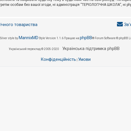
третім особам без вашої згоди, ні адміністрація “ТЕРІОЛОГІЧНА ШКОЛА”, ні phpB
гічного товариства
Зв'
MannixMD
phpBB
Silver style by
Style Version 1.1.6
Працює на
® Forum Software © phpBB L
Українська підтримка phpBB
Український переклад © 2005-2020
Конфіденційність
Умови
|