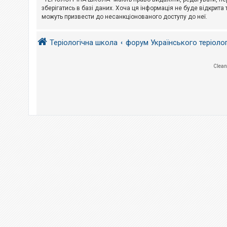
е
з
зберігатись в базі даних. Хоча ця інформація не буде відкрита 
в
можуть призвести до несанкціонованого доступу до неї.
і
д
п
Теріологічна школа
форум Українського теріоло
о
в
і
д
Clean
е
й
А
к
т
и
в
н
і
т
е
м
и
П
о
ш
у