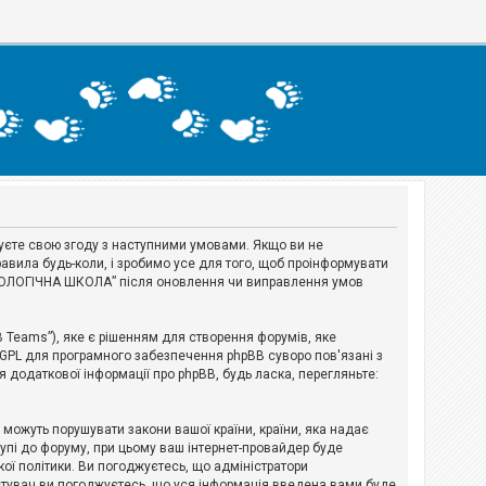
джуєте свою згоду з наступними умовами. Якщо ви не
авила будь-коли, і зробимо усе для того, щоб проінформувати
ЕРІОЛОГІЧНА ШКОЛА” після оновлення чи виправлення умов
B Teams”), яке є рішенням для створення форумів, яке
 GPL для програмного забезпечення phpBB суворо пов'язані з
я додаткової інформації про phpBB, будь ласка, перегляньте:
і можуть порушувати закони вашої країни, країни, яка надає
тупі до форуму, при цьому ваш інтернет-провайдер буде
ої політики. Ви погоджуєтесь, що адміністратори
истувач ви погоджуєтесь, що уся інформація введена вами буде