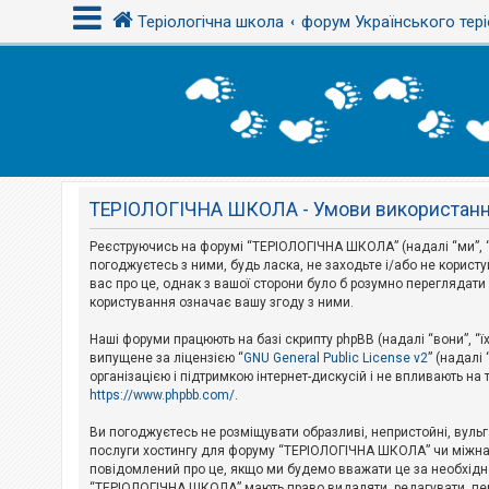
Теріологічна школа
форум Українського тері
В
х
і
д
ТЕРІОЛОГІЧНА ШКОЛА - Умови використан
Р
е
є
Реєструючись на форумі “ТЕРІОЛОГІЧНА ШКОЛА” (надалі “ми”, “н
с
погоджуєтесь з ними, будь ласка, не заходьте і/або не корис
т
вас про це, однак з вашої сторони було б розумно перегляда
р
користування означає вашу згоду з ними.
а
ц
і
Наші форуми працюють на базі скрипту phpBB (надалі “вони”, “ї
я
випущене за ліцензією “
GNU General Public License v2
” (надалі
організацією і підтримкою інтернет-дискусій і не впливають на
https://www.phpbb.com/
.
Т
е
Ви погоджуєтесь не розміщувати образливі, непристойні, вульгар
м
послуги хостингу для форуму “ТЕРІОЛОГІЧНА ШКОЛА” чи міжнарод
и
повідомлений про це, якщо ми будемо вважати це за необхідне
б
“ТЕРІОЛОГІЧНА ШКОЛА” мають право видаляти, редагувати, пере