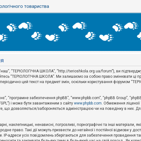
ологічного товариства
ня
аш”, “ТЕРІОЛОГІЧНА ШКОЛА”, “http://terioshkola.org.ua/forum”), ви підтвер
туйтесь “ТЕРІОЛОГІЧНА ШКОЛА”. Ми залишаємо за собою право змінювати ці пр
ти періодично цей текст на предмет змін, оскільки користування форумом “Т
хнє”, “програмне забезпечення phpBB”, “www.phpbb.com”, “phpBB Group”, “phpB
 “GPL”) і може бути завантаженим з сайту
www.phpbb.com
. Обмеження ліцензії
 те, що дозволяється/забороняється адміністрацією чи на поведінку в них. Дл
ні, наклепницькі, ненависні, погрозливі, порнографічні та інші матеріали, як
не право. Такі дії можуть призвести до негайної і постійної відмови у дос
. IP-адреси усіх повідомлень зберігаються для забезпечення проведення так
носити та закривати будь-яку тему в будь-який час на свій розсуд . Як кор