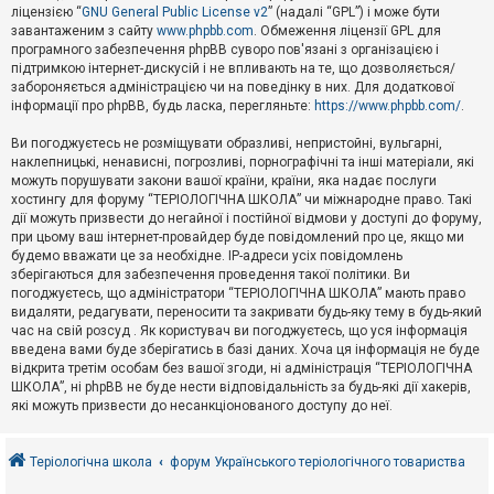
е
ліцензією “
GNU General Public License v2
” (надалі “GPL”) і може бути
з
в
завантаженим з сайту
www.phpbb.com
. Обмеження ліцензії GPL для
і
програмного забезпечення phpBB суворо пов'язані з організацією і
д
підтримкою інтернет-дискусій і не впливають на те, що дозволяється/
п
забороняється адміністрацією чи на поведінку в них. Для додаткової
о
інформації про phpBB, будь ласка, перегляньте:
https://www.phpbb.com/
.
в
і
д
Ви погоджуєтесь не розміщувати образливі, непристойні, вульгарні,
е
наклепницькі, ненависні, погрозливі, порнографічні та інші матеріали, які
й
можуть порушувати закони вашої країни, країни, яка надає послуги
хостингу для форуму “ТЕРІОЛОГІЧНА ШКОЛА” чи міжнародне право. Такі
дії можуть призвести до негайної і постійної відмови у доступі до форуму,
А
при цьому ваш інтернет-провайдер буде повідомлений про це, якщо ми
к
будемо вважати це за необхідне. IP-адреси усіх повідомлень
т
зберігаються для забезпечення проведення такої політики. Ви
и
в
погоджуєтесь, що адміністратори “ТЕРІОЛОГІЧНА ШКОЛА” мають право
н
видаляти, редагувати, переносити та закривати будь-яку тему в будь-який
і
час на свій розсуд . Як користувач ви погоджуєтесь, що уся інформація
т
введена вами буде зберігатись в базі даних. Хоча ця інформація не буде
е
відкрита третім особам без вашої згоди, ні адміністрація “ТЕРІОЛОГІЧНА
м
и
ШКОЛА”, ні phpBB не буде нести відповідальність за будь-які дії хакерів,
які можуть призвести до несанкціонованого доступу до неї.
П
о
Теріологічна школа
форум Українського теріологічного товариства
ш
у