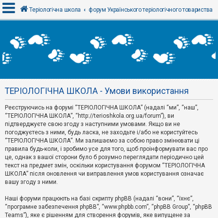
Теріологічна школа
форум Українського теріологічного товариства
В
х
і
д
ТЕРІОЛОГІЧНА ШКОЛА - Умови використання
Р
е
Реєструючись на форумі “ТЕРІОЛОГІЧНА ШКОЛА” (надалі “ми”, “наш”,
є
“ТЕРІОЛОГІЧНА ШКОЛА”, “http://terioshkola.org.ua/forum”), ви
с
т
підтверджуєте свою згоду з наступними умовами. Якщо ви не
р
погоджуєтесь з ними, будь ласка, не заходьте і/або не користуйтесь
а
“ТЕРІОЛОГІЧНА ШКОЛА”. Ми залишаємо за собою право змінювати ці
ц
правила будь-коли, і зробимо усе для того, щоб проінформувати вас про
і
я
це, однак з вашої сторони було б розумно переглядати періодично цей
текст на предмет змін, оскільки користування форумом “ТЕРІОЛОГІЧНА
ШКОЛА” після оновлення чи виправлення умов користування означає
вашу згоду з ними.
Т
е
м
Наші форуми працюють на базі скрипту phpBB (надалі “вони”, “їхнє”,
и
“програмне забезпечення phpBB”, “www.phpbb.com”, “phpBB Group”, “phpBB
б
Teams”), яке є рішенням для створення форумів, яке випущене за