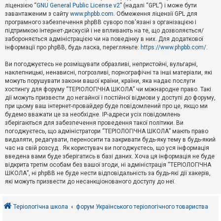
е
ліцензією “
GNU General Public License v2
” (надалі “GPL”) і може бути
з
в
завантаженим з сайту
www.phpbb.com
. Обмеження ліцензії GPL для
і
програмного забезпечення phpBB суворо пов'язані з організацією і
д
підтримкою інтернет-дискусій і не впливають на те, що дозволяється/
п
забороняється адміністрацією чи на поведінку в них. Для додаткової
о
інформації про phpBB, будь ласка, перегляньте:
https://www.phpbb.com/
.
в
і
д
Ви погоджуєтесь не розміщувати образливі, непристойні, вульгарні,
е
наклепницькі, ненависні, погрозливі, порнографічні та інші матеріали, які
й
можуть порушувати закони вашої країни, країни, яка надає послуги
хостингу для форуму “ТЕРІОЛОГІЧНА ШКОЛА” чи міжнародне право. Такі
дії можуть призвести до негайної і постійної відмови у доступі до форуму,
А
при цьому ваш інтернет-провайдер буде повідомлений про це, якщо ми
к
будемо вважати це за необхідне. IP-адреси усіх повідомлень
т
зберігаються для забезпечення проведення такої політики. Ви
и
в
погоджуєтесь, що адміністратори “ТЕРІОЛОГІЧНА ШКОЛА” мають право
н
видаляти, редагувати, переносити та закривати будь-яку тему в будь-який
і
час на свій розсуд . Як користувач ви погоджуєтесь, що уся інформація
т
введена вами буде зберігатись в базі даних. Хоча ця інформація не буде
е
відкрита третім особам без вашої згоди, ні адміністрація “ТЕРІОЛОГІЧНА
м
и
ШКОЛА”, ні phpBB не буде нести відповідальність за будь-які дії хакерів,
які можуть призвести до несанкціонованого доступу до неї.
П
о
Теріологічна школа
форум Українського теріологічного товариства
ш
у