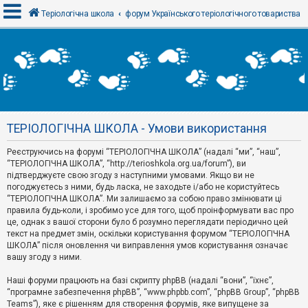
Теріологічна школа
форум Українського теріологічного товариства
В
х
і
д
ТЕРІОЛОГІЧНА ШКОЛА - Умови використання
Р
е
Реєструючись на форумі “ТЕРІОЛОГІЧНА ШКОЛА” (надалі “ми”, “наш”,
є
“ТЕРІОЛОГІЧНА ШКОЛА”, “http://terioshkola.org.ua/forum”), ви
с
т
підтверджуєте свою згоду з наступними умовами. Якщо ви не
р
погоджуєтесь з ними, будь ласка, не заходьте і/або не користуйтесь
а
“ТЕРІОЛОГІЧНА ШКОЛА”. Ми залишаємо за собою право змінювати ці
ц
правила будь-коли, і зробимо усе для того, щоб проінформувати вас про
і
я
це, однак з вашої сторони було б розумно переглядати періодично цей
текст на предмет змін, оскільки користування форумом “ТЕРІОЛОГІЧНА
ШКОЛА” після оновлення чи виправлення умов користування означає
вашу згоду з ними.
Т
е
м
Наші форуми працюють на базі скрипту phpBB (надалі “вони”, “їхнє”,
и
“програмне забезпечення phpBB”, “www.phpbb.com”, “phpBB Group”, “phpBB
б
Teams”), яке є рішенням для створення форумів, яке випущене за