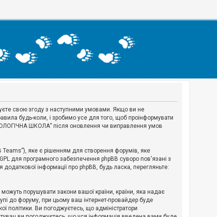
джуєте свою згоду з наступними умовами. Якщо ви не
авила будь-коли, і зробимо усе для того, щоб проінформувати
ЕРІОЛОГІЧНА ШКОЛА” після оновлення чи виправлення умов
B Teams”), яке є рішенням для створення форумів, яке
 GPL для програмного забезпечення phpBB суворо пов'язані з
я додаткової інформації про phpBB, будь ласка, перегляньте:
і можуть порушувати закони вашої країни, країни, яка надає
тупі до форуму, при цьому ваш інтернет-провайдер буде
ої політики. Ви погоджуєтесь, що адміністратори
истувач ви погоджуєтесь, що уся інформація введена вами буде