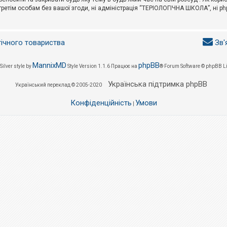
третім особам без вашої згоди, ні адміністрація “ТЕРІОЛОГІЧНА ШКОЛА”, ні phpB
гічного товариства
Зв'
MannixMD
phpBB
Silver style by
Style Version 1.1.6
Працює на
® Forum Software © phpBB L
Українська підтримка phpBB
Український переклад © 2005-2020
Конфіденційність
Умови
|