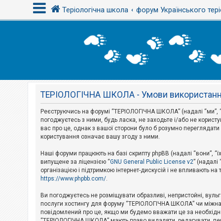
Теріологічна школа
форум Українського тері
В
х
і
д
ТЕРІОЛОГІЧНА ШКОЛА - Умови використан
Р
е
є
Реєструючись на форумі “ТЕРІОЛОГІЧНА ШКОЛА” (надалі “ми”, “н
с
погоджуєтесь з ними, будь ласка, не заходьте і/або не корис
т
вас про це, однак з вашої сторони було б розумно перегляда
р
користування означає вашу згоду з ними.
а
ц
і
Наші форуми працюють на базі скрипту phpBB (надалі “вони”, “ї
я
випущене за ліцензією “
GNU General Public License v2
” (надалі
організацією і підтримкою інтернет-дискусій і не впливають на
https://www.phpbb.com/
.
Т
е
Ви погоджуєтесь не розміщувати образливі, непристойні, вульгар
м
послуги хостингу для форуму “ТЕРІОЛОГІЧНА ШКОЛА” чи міжнарод
и
повідомлений про це, якщо ми будемо вважати це за необхідне
б
“ТЕРІОЛОГІЧНА ШКОЛА” мають право видаляти, редагувати, пере