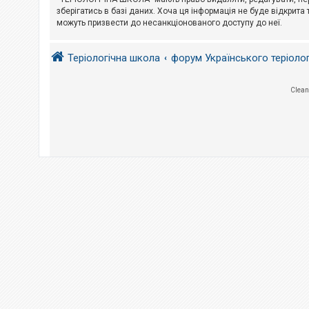
е
з
зберігатись в базі даних. Хоча ця інформація не буде відкрита 
в
можуть призвести до несанкціонованого доступу до неї.
і
д
п
Теріологічна школа
форум Українського теріоло
о
в
і
д
Clean
е
й
А
к
т
и
в
н
і
т
е
м
и
П
о
ш
у