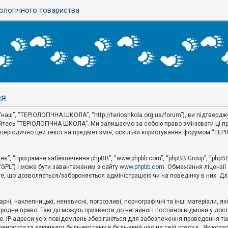
ологічного товариства
ня
аш”, “ТЕРІОЛОГІЧНА ШКОЛА”, “http://terioshkola.org.ua/forum”), ви підтвер
туйтесь “ТЕРІОЛОГІЧНА ШКОЛА”. Ми залишаємо за собою право змінювати ці пр
ти періодично цей текст на предмет змін, оскільки користування форумом “Т
хнє”, “програмне забезпечення phpBB”, “www.phpbb.com”, “phpBB Group”, “phpB
 “GPL”) і може бути завантаженим з сайту
www.phpbb.com
. Обмеження ліцензії
 те, що дозволяється/забороняється адміністрацією чи на поведінку в них. Дл
ні, наклепницькі, ненависні, погрозливі, порнографічні та інші матеріали, як
не право. Такі дії можуть призвести до негайної і постійної відмови у дос
. IP-адреси усіх повідомлень зберігаються для забезпечення проведення так
носити та закривати будь-яку тему в будь-який час на свій розсуд . Як кор