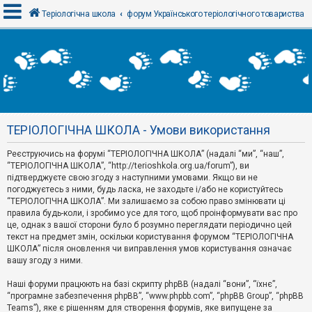
Теріологічна школа
форум Українського теріологічного товариства
В
х
і
д
ТЕРІОЛОГІЧНА ШКОЛА - Умови використання
Р
е
Реєструючись на форумі “ТЕРІОЛОГІЧНА ШКОЛА” (надалі “ми”, “наш”,
є
“ТЕРІОЛОГІЧНА ШКОЛА”, “http://terioshkola.org.ua/forum”), ви
с
т
підтверджуєте свою згоду з наступними умовами. Якщо ви не
р
погоджуєтесь з ними, будь ласка, не заходьте і/або не користуйтесь
а
“ТЕРІОЛОГІЧНА ШКОЛА”. Ми залишаємо за собою право змінювати ці
ц
правила будь-коли, і зробимо усе для того, щоб проінформувати вас про
і
я
це, однак з вашої сторони було б розумно переглядати періодично цей
текст на предмет змін, оскільки користування форумом “ТЕРІОЛОГІЧНА
ШКОЛА” після оновлення чи виправлення умов користування означає
вашу згоду з ними.
Т
е
м
Наші форуми працюють на базі скрипту phpBB (надалі “вони”, “їхнє”,
и
“програмне забезпечення phpBB”, “www.phpbb.com”, “phpBB Group”, “phpBB
б
Teams”), яке є рішенням для створення форумів, яке випущене за