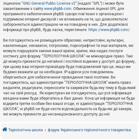
е
ліцензією “
GNU General Public License v2
” (надалі “GPL”) і може бути
з
в
завантаженим з сайту
www.phpbb.com
. Обмеження ліцензії GPL для
і
програмного забезпечення phpBB суворо пов'язані з організацією і
д
підтримкою інтернет-дискусій і не впливають на те, що дозволяється/
п
забороняється адміністрацією чи на поведінку в них. Для додаткової
о
інформації про phpBB, будь ласка, перегляньте:
https://www.phpbb.com/
.
в
і
д
Ви погоджуєтесь не розміщувати образливі, непристойні, вульгарні,
е
наклепницькі, ненависні, погрозливі, порнографічні та інші матеріали, які
й
можуть порушувати закони вашої країни, країни, яка надає послуги
хостингу для форуму “ТЕРІОЛОГІЧНА ШКОЛА” чи міжнародне право. Такі
дії можуть призвести до негайної і постійної відмови у доступі до форуму,
А
при цьому ваш інтернет-провайдер буде повідомлений про це, якщо ми
к
будемо вважати це за необхідне. IP-адреси усіх повідомлень
т
зберігаються для забезпечення проведення такої політики. Ви
и
в
погоджуєтесь, що адміністратори “ТЕРІОЛОГІЧНА ШКОЛА” мають право
н
видаляти, редагувати, переносити та закривати будь-яку тему в будь-який
і
час на свій розсуд . Як користувач ви погоджуєтесь, що уся інформація
т
введена вами буде зберігатись в базі даних. Хоча ця інформація не буде
е
відкрита третім особам без вашої згоди, ні адміністрація “ТЕРІОЛОГІЧНА
м
и
ШКОЛА”, ні phpBB не буде нести відповідальність за будь-які дії хакерів,
які можуть призвести до несанкціонованого доступу до неї.
П
о
Теріологічна школа
форум Українського теріологічного товариства
ш
у