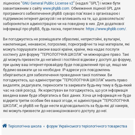
е
ліцензією “
GNU General Public License v2
” (надалі “GPL”) і може бути
з
в
завантаженим з сайту
www.phpbb.com
. Обмеження ліцензії GPL для
і
програмного забезпечення phpBB суворо пов'язані з організацією і
д
підтримкою інтернет-дискусій і не впливають на те, що дозволяється/
п
забороняється адміністрацією чи на поведінку в них. Для додаткової
о
інформації про phpBB, будь ласка, перегляньте:
https://www.phpbb.com/
.
в
і
д
Ви погоджуєтесь не розміщувати образливі, непристойні, вульгарні,
е
наклепницькі, ненависні, погрозливі, порнографічні та інші матеріали, які
й
можуть порушувати закони вашої країни, країни, яка надає послуги
хостингу для форуму “ТЕРІОЛОГІЧНА ШКОЛА” чи міжнародне право. Такі
дії можуть призвести до негайної і постійної відмови у доступі до форуму,
А
при цьому ваш інтернет-провайдер буде повідомлений про це, якщо ми
к
будемо вважати це за необхідне. IP-адреси усіх повідомлень
т
зберігаються для забезпечення проведення такої політики. Ви
и
в
погоджуєтесь, що адміністратори “ТЕРІОЛОГІЧНА ШКОЛА” мають право
н
видаляти, редагувати, переносити та закривати будь-яку тему в будь-який
і
час на свій розсуд . Як користувач ви погоджуєтесь, що уся інформація
т
введена вами буде зберігатись в базі даних. Хоча ця інформація не буде
е
відкрита третім особам без вашої згоди, ні адміністрація “ТЕРІОЛОГІЧНА
м
и
ШКОЛА”, ні phpBB не буде нести відповідальність за будь-які дії хакерів,
які можуть призвести до несанкціонованого доступу до неї.
П
о
Теріологічна школа
форум Українського теріологічного товариства
ш
у