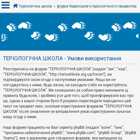
Теріологічна школа
форум Українського теріологічного товариства
В
х
і
д
ТЕРІОЛОГІЧНА ШКОЛА - Умови використання
Р
е
Реєструючись на форумі “ТЕРІОЛОГІЧНА ШКОЛА” (надалі “ми”, “наш”,
є
“ТЕРІОЛОГІЧНА ШКОЛА”, “http://terioshkola.org.ua/forum”), ви
с
т
підтверджуєте свою згоду з наступними умовами. Якщо ви не
р
погоджуєтесь з ними, будь ласка, не заходьте і/або не користуйтесь
а
“ТЕРІОЛОГІЧНА ШКОЛА”. Ми залишаємо за собою право змінювати ці
ц
правила будь-коли, і зробимо усе для того, щоб проінформувати вас про
і
я
це, однак з вашої сторони було б розумно переглядати періодично цей
текст на предмет змін, оскільки користування форумом “ТЕРІОЛОГІЧНА
ШКОЛА” після оновлення чи виправлення умов користування означає
вашу згоду з ними.
Т
е
м
Наші форуми працюють на базі скрипту phpBB (надалі “вони”, “їхнє”,
и
“програмне забезпечення phpBB”, “www.phpbb.com”, “phpBB Group”, “phpBB
б
Teams”), яке є рішенням для створення форумів, яке випущене за