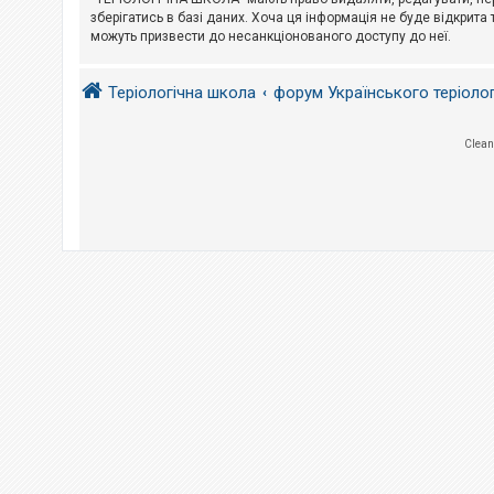
е
з
зберігатись в базі даних. Хоча ця інформація не буде відкрита 
в
можуть призвести до несанкціонованого доступу до неї.
і
д
п
Теріологічна школа
форум Українського теріоло
о
в
і
д
Clean
е
й
А
к
т
и
в
н
і
т
е
м
и
П
о
ш
у