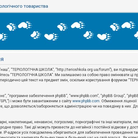
ологічного товариства
ня
аш”, “ТЕРІОЛОГІЧНА ШКОЛА”, “http://terioshkola.org.ua/forum”), ви підтвер
туйтесь “ТЕРІОЛОГІЧНА ШКОЛА”. Ми залишаємо за собою право змінювати ці пр
ти періодично цей текст на предмет змін, оскільки користування форумом “Т
хнє”, “програмне забезпечення phpBB”, “www.phpbb.com”, “phpBB Group”, “phpB
 “GPL”) і може бути завантаженим з сайту
www.phpbb.com
. Обмеження ліцензії
 те, що дозволяється/забороняється адміністрацією чи на поведінку в них. Дл
ні, наклепницькі, ненависні, погрозливі, порнографічні та інші матеріали, як
не право. Такі дії можуть призвести до негайної і постійної відмови у дос
. IP-адреси усіх повідомлень зберігаються для забезпечення проведення так
носити та закривати будь-яку тему в будь-який час на свій розсуд . Як кор