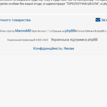
третім особам без вашої згоди, ні адміністрація “ТЕРІОЛОГІЧНА ШКОЛА”, ні phpB
гічного товариства
Зв'
MannixMD
phpBB
Silver style by
Style Version 1.1.6
Працює на
® Forum Software © phpBB L
Українська підтримка phpBB
Український переклад © 2005-2020
Конфіденційність
Умови
|