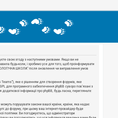
джуєте свою згоду з наступними умовами. Якщо ви не
авила будь-коли, і зробимо усе для того, щоб проінформувати
ЕРІОЛОГІЧНА ШКОЛА” після оновлення чи виправлення умов
B Teams”), яке є рішенням для створення форумів, яке
 GPL для програмного забезпечення phpBB суворо пов'язані з
я додаткової інформації про phpBB, будь ласка, перегляньте:
і можуть порушувати закони вашої країни, країни, яка надає
тупі до форуму, при цьому ваш інтернет-провайдер буде
ої політики. Ви погоджуєтесь, що адміністратори
истувач ви погоджуєтесь, що уся інформація введена вами буде