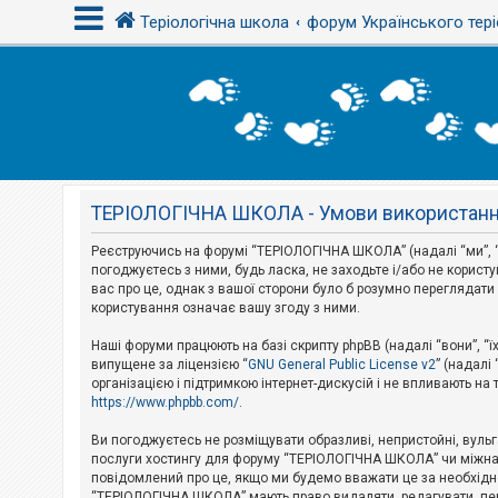
Теріологічна школа
форум Українського тері
В
х
і
д
ТЕРІОЛОГІЧНА ШКОЛА - Умови використан
Р
е
є
Реєструючись на форумі “ТЕРІОЛОГІЧНА ШКОЛА” (надалі “ми”, “н
с
погоджуєтесь з ними, будь ласка, не заходьте і/або не корис
т
вас про це, однак з вашої сторони було б розумно перегляда
р
користування означає вашу згоду з ними.
а
ц
і
Наші форуми працюють на базі скрипту phpBB (надалі “вони”, “ї
я
випущене за ліцензією “
GNU General Public License v2
” (надалі
організацією і підтримкою інтернет-дискусій і не впливають на
https://www.phpbb.com/
.
Т
е
Ви погоджуєтесь не розміщувати образливі, непристойні, вульгар
м
послуги хостингу для форуму “ТЕРІОЛОГІЧНА ШКОЛА” чи міжнарод
и
повідомлений про це, якщо ми будемо вважати це за необхідне
б
“ТЕРІОЛОГІЧНА ШКОЛА” мають право видаляти, редагувати, пере