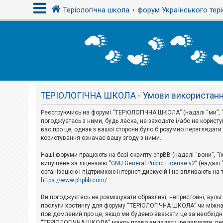
Теріологічна школа
форум Українського тері
В
х
і
д
ТЕРІОЛОГІЧНА ШКОЛА - Умови використан
Р
е
є
Реєструючись на форумі “ТЕРІОЛОГІЧНА ШКОЛА” (надалі “ми”, “н
с
погоджуєтесь з ними, будь ласка, не заходьте і/або не корис
т
вас про це, однак з вашої сторони було б розумно перегляда
р
користування означає вашу згоду з ними.
а
ц
і
Наші форуми працюють на базі скрипту phpBB (надалі “вони”, “ї
я
випущене за ліцензією “
GNU General Public License v2
” (надалі
організацією і підтримкою інтернет-дискусій і не впливають на
https://www.phpbb.com/
.
Т
е
Ви погоджуєтесь не розміщувати образливі, непристойні, вульгар
м
послуги хостингу для форуму “ТЕРІОЛОГІЧНА ШКОЛА” чи міжнарод
и
повідомлений про це, якщо ми будемо вважати це за необхідне
б
“ТЕРІОЛОГІЧНА ШКОЛА” мають право видаляти, редагувати, пере