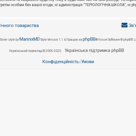
третім особам без вашої згоди, ні адміністрація “ТЕРІОЛОГІЧНА ШКОЛА”, ні phpB
гічного товариства
Зв'
MannixMD
phpBB
Silver style by
Style Version 1.1.6
Працює на
® Forum Software © phpBB L
Українська підтримка phpBB
Український переклад © 2005-2020
Конфіденційність
Умови
|