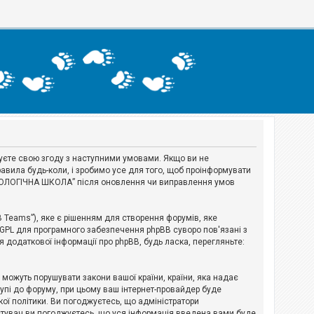
джуєте свою згоду з наступними умовами. Якщо ви не
авила будь-коли, і зробимо усе для того, щоб проінформувати
ЕРІОЛОГІЧНА ШКОЛА” після оновлення чи виправлення умов
B Teams”), яке є рішенням для створення форумів, яке
 GPL для програмного забезпечення phpBB суворо пов'язані з
я додаткової інформації про phpBB, будь ласка, перегляньте:
і можуть порушувати закони вашої країни, країни, яка надає
тупі до форуму, при цьому ваш інтернет-провайдер буде
ої політики. Ви погоджуєтесь, що адміністратори
истувач ви погоджуєтесь, що уся інформація введена вами буде