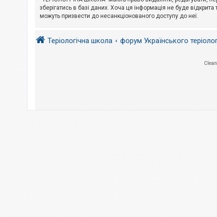
е
з
зберігатись в базі даних. Хоча ця інформація не буде відкрита 
в
можуть призвести до несанкціонованого доступу до неї.
і
д
п
Теріологічна школа
форум Українського теріоло
о
в
і
д
Clean
е
й
А
к
т
и
в
н
і
т
е
м
и
П
о
ш
у