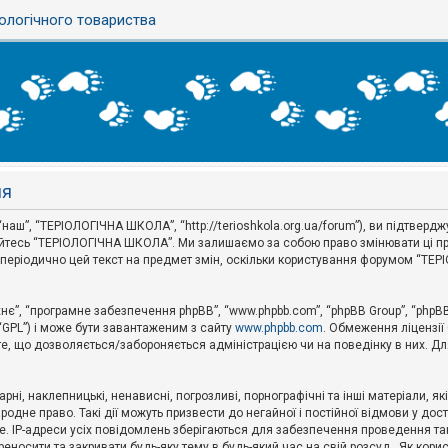
ологічного товариства
ня
аш”, “ТЕРІОЛОГІЧНА ШКОЛА”, “http://terioshkola.org.ua/forum”), ви підтвер
туйтесь “ТЕРІОЛОГІЧНА ШКОЛА”. Ми залишаємо за собою право змінювати ці пр
ти періодично цей текст на предмет змін, оскільки користування форумом “Т
хнє”, “програмне забезпечення phpBB”, “www.phpbb.com”, “phpBB Group”, “phpB
 “GPL”) і може бути завантаженим з сайту
www.phpbb.com
. Обмеження ліцензії
 те, що дозволяється/забороняється адміністрацією чи на поведінку в них. Дл
ні, наклепницькі, ненависні, погрозливі, порнографічні та інші матеріали, як
не право. Такі дії можуть призвести до негайної і постійної відмови у дос
. IP-адреси усіх повідомлень зберігаються для забезпечення проведення так
носити та закривати будь-яку тему в будь-який час на свій розсуд . Як кор