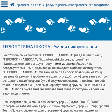
Теріологічна школа
форум Українського теріологічного товариства
В
х
і
д
ТЕРІОЛОГІЧНА ШКОЛА - Умови використання
Р
е
Реєструючись на форумі “ТЕРІОЛОГІЧНА ШКОЛА” (надалі “ми”, “наш”,
є
“ТЕРІОЛОГІЧНА ШКОЛА”, “http://terioshkola.org.ua/forum”), ви
с
т
підтверджуєте свою згоду з наступними умовами. Якщо ви не
р
погоджуєтесь з ними, будь ласка, не заходьте і/або не користуйтесь
а
“ТЕРІОЛОГІЧНА ШКОЛА”. Ми залишаємо за собою право змінювати ці
ц
правила будь-коли, і зробимо усе для того, щоб проінформувати вас про
і
я
це, однак з вашої сторони було б розумно переглядати періодично цей
текст на предмет змін, оскільки користування форумом “ТЕРІОЛОГІЧНА
ШКОЛА” після оновлення чи виправлення умов користування означає
вашу згоду з ними.
Т
е
м
Наші форуми працюють на базі скрипту phpBB (надалі “вони”, “їхнє”,
и
“програмне забезпечення phpBB”, “www.phpbb.com”, “phpBB Group”, “phpBB
б
Teams”), яке є рішенням для створення форумів, яке випущене за