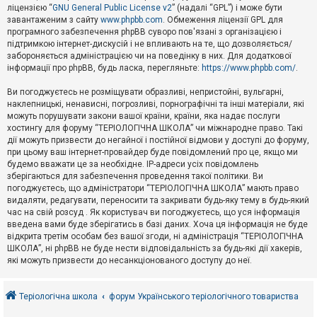
е
ліцензією “
GNU General Public License v2
” (надалі “GPL”) і може бути
з
в
завантаженим з сайту
www.phpbb.com
. Обмеження ліцензії GPL для
і
програмного забезпечення phpBB суворо пов'язані з організацією і
д
підтримкою інтернет-дискусій і не впливають на те, що дозволяється/
п
забороняється адміністрацією чи на поведінку в них. Для додаткової
о
інформації про phpBB, будь ласка, перегляньте:
https://www.phpbb.com/
.
в
і
д
Ви погоджуєтесь не розміщувати образливі, непристойні, вульгарні,
е
наклепницькі, ненависні, погрозливі, порнографічні та інші матеріали, які
й
можуть порушувати закони вашої країни, країни, яка надає послуги
хостингу для форуму “ТЕРІОЛОГІЧНА ШКОЛА” чи міжнародне право. Такі
дії можуть призвести до негайної і постійної відмови у доступі до форуму,
А
при цьому ваш інтернет-провайдер буде повідомлений про це, якщо ми
к
будемо вважати це за необхідне. IP-адреси усіх повідомлень
т
зберігаються для забезпечення проведення такої політики. Ви
и
в
погоджуєтесь, що адміністратори “ТЕРІОЛОГІЧНА ШКОЛА” мають право
н
видаляти, редагувати, переносити та закривати будь-яку тему в будь-який
і
час на свій розсуд . Як користувач ви погоджуєтесь, що уся інформація
т
введена вами буде зберігатись в базі даних. Хоча ця інформація не буде
е
відкрита третім особам без вашої згоди, ні адміністрація “ТЕРІОЛОГІЧНА
м
и
ШКОЛА”, ні phpBB не буде нести відповідальність за будь-які дії хакерів,
які можуть призвести до несанкціонованого доступу до неї.
П
о
Теріологічна школа
форум Українського теріологічного товариства
ш
у