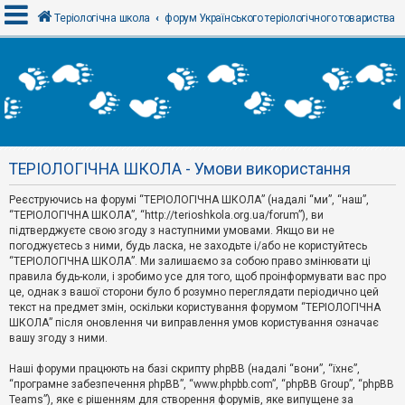
Теріологічна школа
форум Українського теріологічного товариства
В
х
і
д
ТЕРІОЛОГІЧНА ШКОЛА - Умови використання
Р
е
Реєструючись на форумі “ТЕРІОЛОГІЧНА ШКОЛА” (надалі “ми”, “наш”,
є
“ТЕРІОЛОГІЧНА ШКОЛА”, “http://terioshkola.org.ua/forum”), ви
с
т
підтверджуєте свою згоду з наступними умовами. Якщо ви не
р
погоджуєтесь з ними, будь ласка, не заходьте і/або не користуйтесь
а
“ТЕРІОЛОГІЧНА ШКОЛА”. Ми залишаємо за собою право змінювати ці
ц
правила будь-коли, і зробимо усе для того, щоб проінформувати вас про
і
я
це, однак з вашої сторони було б розумно переглядати періодично цей
текст на предмет змін, оскільки користування форумом “ТЕРІОЛОГІЧНА
ШКОЛА” після оновлення чи виправлення умов користування означає
вашу згоду з ними.
Т
е
м
Наші форуми працюють на базі скрипту phpBB (надалі “вони”, “їхнє”,
и
“програмне забезпечення phpBB”, “www.phpbb.com”, “phpBB Group”, “phpBB
б
Teams”), яке є рішенням для створення форумів, яке випущене за