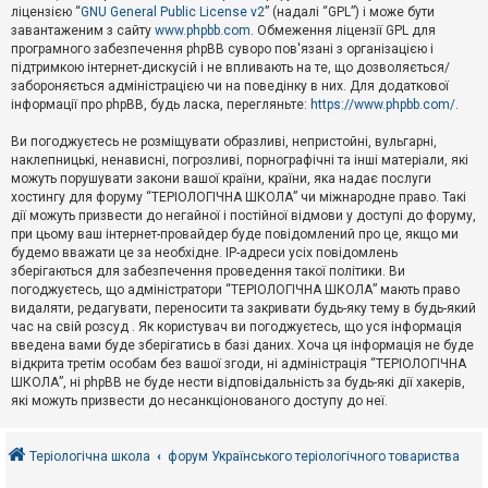
е
ліцензією “
GNU General Public License v2
” (надалі “GPL”) і може бути
з
в
завантаженим з сайту
www.phpbb.com
. Обмеження ліцензії GPL для
і
програмного забезпечення phpBB суворо пов'язані з організацією і
д
підтримкою інтернет-дискусій і не впливають на те, що дозволяється/
п
забороняється адміністрацією чи на поведінку в них. Для додаткової
о
інформації про phpBB, будь ласка, перегляньте:
https://www.phpbb.com/
.
в
і
д
Ви погоджуєтесь не розміщувати образливі, непристойні, вульгарні,
е
наклепницькі, ненависні, погрозливі, порнографічні та інші матеріали, які
й
можуть порушувати закони вашої країни, країни, яка надає послуги
хостингу для форуму “ТЕРІОЛОГІЧНА ШКОЛА” чи міжнародне право. Такі
дії можуть призвести до негайної і постійної відмови у доступі до форуму,
А
при цьому ваш інтернет-провайдер буде повідомлений про це, якщо ми
к
будемо вважати це за необхідне. IP-адреси усіх повідомлень
т
зберігаються для забезпечення проведення такої політики. Ви
и
в
погоджуєтесь, що адміністратори “ТЕРІОЛОГІЧНА ШКОЛА” мають право
н
видаляти, редагувати, переносити та закривати будь-яку тему в будь-який
і
час на свій розсуд . Як користувач ви погоджуєтесь, що уся інформація
т
введена вами буде зберігатись в базі даних. Хоча ця інформація не буде
е
відкрита третім особам без вашої згоди, ні адміністрація “ТЕРІОЛОГІЧНА
м
и
ШКОЛА”, ні phpBB не буде нести відповідальність за будь-які дії хакерів,
які можуть призвести до несанкціонованого доступу до неї.
П
о
Теріологічна школа
форум Українського теріологічного товариства
ш
у