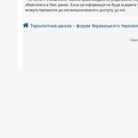
е
з
зберігатись в базі даних. Хоча ця інформація не буде відкрита 
в
можуть призвести до несанкціонованого доступу до неї.
і
д
п
Теріологічна школа
форум Українського теріоло
о
в
і
д
Clean
е
й
А
к
т
и
в
н
і
т
е
м
и
П
о
ш
у