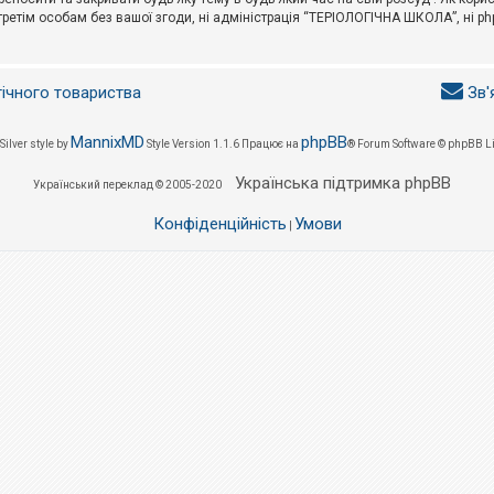
третім особам без вашої згоди, ні адміністрація “ТЕРІОЛОГІЧНА ШКОЛА”, ні phpB
гічного товариства
Зв'
MannixMD
phpBB
Silver style by
Style Version 1.1.6
Працює на
® Forum Software © phpBB L
Українська підтримка phpBB
Український переклад © 2005-2020
Конфіденційність
Умови
|