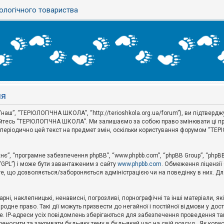
ологічного товариства
ня
аш”, “ТЕРІОЛОГІЧНА ШКОЛА”, “http://terioshkola.org.ua/forum”), ви підтвер
туйтесь “ТЕРІОЛОГІЧНА ШКОЛА”. Ми залишаємо за собою право змінювати ці пр
ти періодично цей текст на предмет змін, оскільки користування форумом “Т
хнє”, “програмне забезпечення phpBB”, “www.phpbb.com”, “phpBB Group”, “phpB
 “GPL”) і може бути завантаженим з сайту
www.phpbb.com
. Обмеження ліцензії
 те, що дозволяється/забороняється адміністрацією чи на поведінку в них. Дл
ні, наклепницькі, ненависні, погрозливі, порнографічні та інші матеріали, як
не право. Такі дії можуть призвести до негайної і постійної відмови у дос
. IP-адреси усіх повідомлень зберігаються для забезпечення проведення так
носити та закривати будь-яку тему в будь-який час на свій розсуд . Як кор