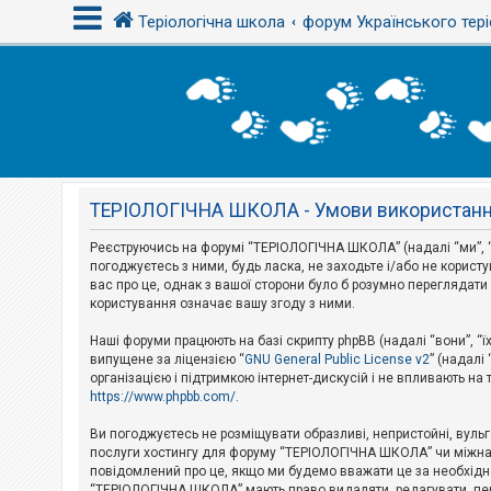
Теріологічна школа
форум Українського тері
В
х
і
д
ТЕРІОЛОГІЧНА ШКОЛА - Умови використан
Р
е
є
Реєструючись на форумі “ТЕРІОЛОГІЧНА ШКОЛА” (надалі “ми”, “н
с
погоджуєтесь з ними, будь ласка, не заходьте і/або не корис
т
вас про це, однак з вашої сторони було б розумно перегляда
р
користування означає вашу згоду з ними.
а
ц
і
Наші форуми працюють на базі скрипту phpBB (надалі “вони”, “ї
я
випущене за ліцензією “
GNU General Public License v2
” (надалі
організацією і підтримкою інтернет-дискусій і не впливають на
https://www.phpbb.com/
.
Т
е
Ви погоджуєтесь не розміщувати образливі, непристойні, вульгар
м
послуги хостингу для форуму “ТЕРІОЛОГІЧНА ШКОЛА” чи міжнарод
и
повідомлений про це, якщо ми будемо вважати це за необхідне
б
“ТЕРІОЛОГІЧНА ШКОЛА” мають право видаляти, редагувати, пере