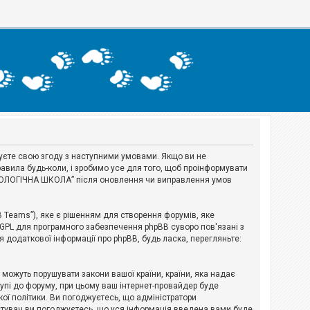
джуєте свою згоду з наступними умовами. Якщо ви не
авила будь-коли, і зробимо усе для того, щоб проінформувати
ЕРІОЛОГІЧНА ШКОЛА” після оновлення чи виправлення умов
B Teams”), яке є рішенням для створення форумів, яке
 GPL для програмного забезпечення phpBB суворо пов'язані з
я додаткової інформації про phpBB, будь ласка, перегляньте:
і можуть порушувати закони вашої країни, країни, яка надає
тупі до форуму, при цьому ваш інтернет-провайдер буде
ої політики. Ви погоджуєтесь, що адміністратори
истувач ви погоджуєтесь, що уся інформація введена вами буде