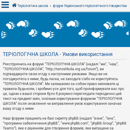
Теріологічна школа
форум Українського теріологічного товариства
В
х
і
д
ТЕРІОЛОГІЧНА ШКОЛА - Умови використання
Р
е
Реєструючись на форумі “ТЕРІОЛОГІЧНА ШКОЛА” (надалі “ми”, “наш”,
є
“ТЕРІОЛОГІЧНА ШКОЛА”, “http://terioshkola.org.ua/forum”), ви
с
т
підтверджуєте свою згоду з наступними умовами. Якщо ви не
р
погоджуєтесь з ними, будь ласка, не заходьте і/або не користуйтесь
а
“ТЕРІОЛОГІЧНА ШКОЛА”. Ми залишаємо за собою право змінювати ці
ц
правила будь-коли, і зробимо усе для того, щоб проінформувати вас про
і
я
це, однак з вашої сторони було б розумно переглядати періодично цей
текст на предмет змін, оскільки користування форумом “ТЕРІОЛОГІЧНА
ШКОЛА” після оновлення чи виправлення умов користування означає
вашу згоду з ними.
Т
е
м
Наші форуми працюють на базі скрипту phpBB (надалі “вони”, “їхнє”,
и
“програмне забезпечення phpBB”, “www.phpbb.com”, “phpBB Group”, “phpBB
б
Teams”), яке є рішенням для створення форумів, яке випущене за