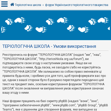
Теріологічна школа
форум Українського теріологічного товариства
В
х
і
д
ТЕРІОЛОГІЧНА ШКОЛА - Умови використання
Р
е
Реєструючись на форумі “ТЕРІОЛОГІЧНА ШКОЛА” (надалі “ми”, “наш”,
є
“ТЕРІОЛОГІЧНА ШКОЛА”, “http://terioshkola.org.ua/forum”), ви
с
т
підтверджуєте свою згоду з наступними умовами. Якщо ви не
р
погоджуєтесь з ними, будь ласка, не заходьте і/або не користуйтесь
а
“ТЕРІОЛОГІЧНА ШКОЛА”. Ми залишаємо за собою право змінювати ці
ц
правила будь-коли, і зробимо усе для того, щоб проінформувати вас про
і
я
це, однак з вашої сторони було б розумно переглядати періодично цей
текст на предмет змін, оскільки користування форумом “ТЕРІОЛОГІЧНА
ШКОЛА” після оновлення чи виправлення умов користування означає
вашу згоду з ними.
Т
е
м
Наші форуми працюють на базі скрипту phpBB (надалі “вони”, “їхнє”,
и
“програмне забезпечення phpBB”, “www.phpbb.com”, “phpBB Group”, “phpBB
б
Teams”), яке є рішенням для створення форумів, яке випущене за