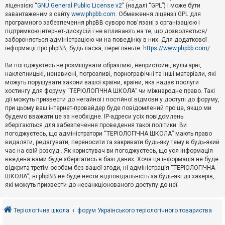
е
ліцензією “
GNU General Public License v2
” (надалі “GPL”) і може бути
з
в
завантаженим з сайту
www.phpbb.com
. Обмеження ліцензії GPL для
і
програмного забезпечення phpBB суворо пов'язані з організацією і
д
підтримкою інтернет-дискусій і не впливають на те, що дозволяється/
п
забороняється адміністрацією чи на поведінку в них. Для додаткової
о
інформації про phpBB, будь ласка, перегляньте:
https://www.phpbb.com/
.
в
і
д
Ви погоджуєтесь не розміщувати образливі, непристойні, вульгарні,
е
наклепницькі, ненависні, погрозливі, порнографічні та інші матеріали, які
й
можуть порушувати закони вашої країни, країни, яка надає послуги
хостингу для форуму “ТЕРІОЛОГІЧНА ШКОЛА” чи міжнародне право. Такі
дії можуть призвести до негайної і постійної відмови у доступі до форуму,
А
при цьому ваш інтернет-провайдер буде повідомлений про це, якщо ми
к
будемо вважати це за необхідне. IP-адреси усіх повідомлень
т
зберігаються для забезпечення проведення такої політики. Ви
и
в
погоджуєтесь, що адміністратори “ТЕРІОЛОГІЧНА ШКОЛА” мають право
н
видаляти, редагувати, переносити та закривати будь-яку тему в будь-який
і
час на свій розсуд . Як користувач ви погоджуєтесь, що уся інформація
т
введена вами буде зберігатись в базі даних. Хоча ця інформація не буде
е
відкрита третім особам без вашої згоди, ні адміністрація “ТЕРІОЛОГІЧНА
м
и
ШКОЛА”, ні phpBB не буде нести відповідальність за будь-які дії хакерів,
які можуть призвести до несанкціонованого доступу до неї.
П
о
Теріологічна школа
форум Українського теріологічного товариства
ш
у