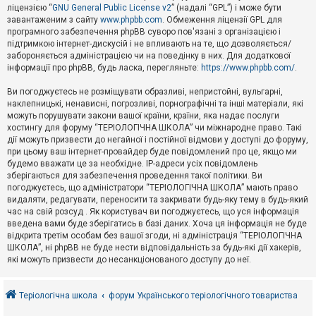
е
ліцензією “
GNU General Public License v2
” (надалі “GPL”) і може бути
з
в
завантаженим з сайту
www.phpbb.com
. Обмеження ліцензії GPL для
і
програмного забезпечення phpBB суворо пов'язані з організацією і
д
підтримкою інтернет-дискусій і не впливають на те, що дозволяється/
п
забороняється адміністрацією чи на поведінку в них. Для додаткової
о
інформації про phpBB, будь ласка, перегляньте:
https://www.phpbb.com/
.
в
і
д
Ви погоджуєтесь не розміщувати образливі, непристойні, вульгарні,
е
наклепницькі, ненависні, погрозливі, порнографічні та інші матеріали, які
й
можуть порушувати закони вашої країни, країни, яка надає послуги
хостингу для форуму “ТЕРІОЛОГІЧНА ШКОЛА” чи міжнародне право. Такі
дії можуть призвести до негайної і постійної відмови у доступі до форуму,
А
при цьому ваш інтернет-провайдер буде повідомлений про це, якщо ми
к
будемо вважати це за необхідне. IP-адреси усіх повідомлень
т
зберігаються для забезпечення проведення такої політики. Ви
и
в
погоджуєтесь, що адміністратори “ТЕРІОЛОГІЧНА ШКОЛА” мають право
н
видаляти, редагувати, переносити та закривати будь-яку тему в будь-який
і
час на свій розсуд . Як користувач ви погоджуєтесь, що уся інформація
т
введена вами буде зберігатись в базі даних. Хоча ця інформація не буде
е
відкрита третім особам без вашої згоди, ні адміністрація “ТЕРІОЛОГІЧНА
м
и
ШКОЛА”, ні phpBB не буде нести відповідальність за будь-які дії хакерів,
які можуть призвести до несанкціонованого доступу до неї.
П
о
Теріологічна школа
форум Українського теріологічного товариства
ш
у