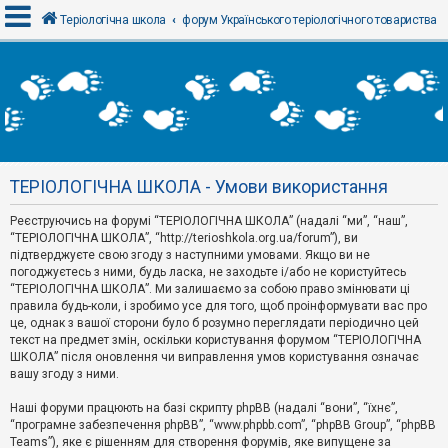
Теріологічна школа
форум Українського теріологічного товариства
В
х
і
д
ТЕРІОЛОГІЧНА ШКОЛА - Умови використання
Р
е
Реєструючись на форумі “ТЕРІОЛОГІЧНА ШКОЛА” (надалі “ми”, “наш”,
є
“ТЕРІОЛОГІЧНА ШКОЛА”, “http://terioshkola.org.ua/forum”), ви
с
т
підтверджуєте свою згоду з наступними умовами. Якщо ви не
р
погоджуєтесь з ними, будь ласка, не заходьте і/або не користуйтесь
а
“ТЕРІОЛОГІЧНА ШКОЛА”. Ми залишаємо за собою право змінювати ці
ц
правила будь-коли, і зробимо усе для того, щоб проінформувати вас про
і
я
це, однак з вашої сторони було б розумно переглядати періодично цей
текст на предмет змін, оскільки користування форумом “ТЕРІОЛОГІЧНА
ШКОЛА” після оновлення чи виправлення умов користування означає
вашу згоду з ними.
Т
е
м
Наші форуми працюють на базі скрипту phpBB (надалі “вони”, “їхнє”,
и
“програмне забезпечення phpBB”, “www.phpbb.com”, “phpBB Group”, “phpBB
б
Teams”), яке є рішенням для створення форумів, яке випущене за