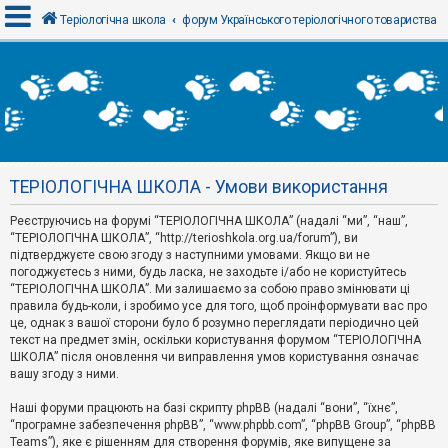
Теріологічна школа
форум Українського теріологічного товариства
В
х
і
д
ТЕРІОЛОГІЧНА ШКОЛА - Умови використання
Р
е
Реєструючись на форумі “ТЕРІОЛОГІЧНА ШКОЛА” (надалі “ми”, “наш”,
є
“ТЕРІОЛОГІЧНА ШКОЛА”, “http://terioshkola.org.ua/forum”), ви
с
т
підтверджуєте свою згоду з наступними умовами. Якщо ви не
р
погоджуєтесь з ними, будь ласка, не заходьте і/або не користуйтесь
а
“ТЕРІОЛОГІЧНА ШКОЛА”. Ми залишаємо за собою право змінювати ці
ц
правила будь-коли, і зробимо усе для того, щоб проінформувати вас про
і
я
це, однак з вашої сторони було б розумно переглядати періодично цей
текст на предмет змін, оскільки користування форумом “ТЕРІОЛОГІЧНА
ШКОЛА” після оновлення чи виправлення умов користування означає
вашу згоду з ними.
Т
е
м
Наші форуми працюють на базі скрипту phpBB (надалі “вони”, “їхнє”,
и
“програмне забезпечення phpBB”, “www.phpbb.com”, “phpBB Group”, “phpBB
б
Teams”), яке є рішенням для створення форумів, яке випущене за