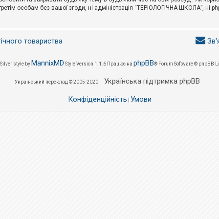
третім особам без вашої згоди, ні адміністрація “ТЕРІОЛОГІЧНА ШКОЛА”, ні phpB
гічного товариства
Зв'
MannixMD
phpBB
Silver style by
Style Version 1.1.6
Працює на
® Forum Software © phpBB L
Українська підтримка phpBB
Український переклад © 2005-2020
Конфіденційність
Умови
|