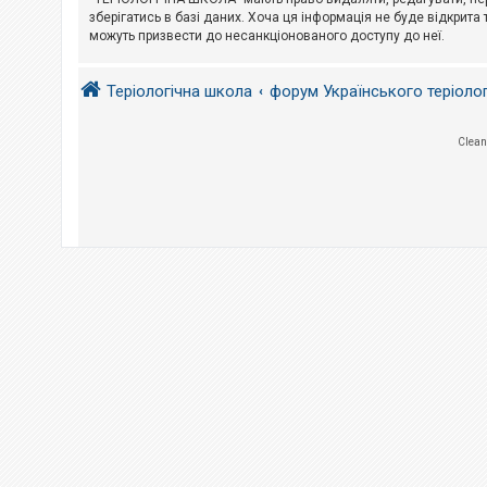
е
з
зберігатись в базі даних. Хоча ця інформація не буде відкрита 
в
можуть призвести до несанкціонованого доступу до неї.
і
д
п
Теріологічна школа
форум Українського теріоло
о
в
і
д
Clean
е
й
А
к
т
и
в
н
і
т
е
м
и
П
о
ш
у