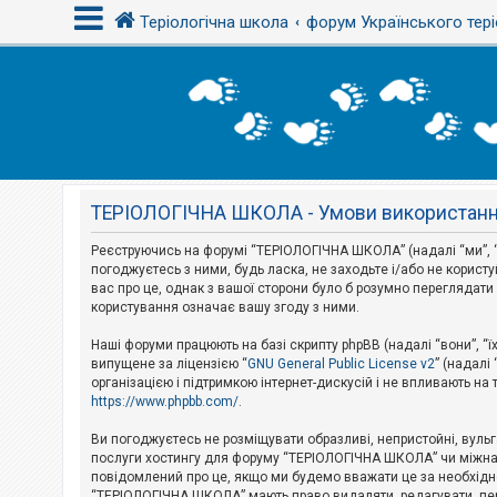
Теріологічна школа
форум Українського тері
В
х
і
д
ТЕРІОЛОГІЧНА ШКОЛА - Умови використан
Р
е
є
Реєструючись на форумі “ТЕРІОЛОГІЧНА ШКОЛА” (надалі “ми”, “н
с
погоджуєтесь з ними, будь ласка, не заходьте і/або не корис
т
вас про це, однак з вашої сторони було б розумно перегляда
р
користування означає вашу згоду з ними.
а
ц
і
Наші форуми працюють на базі скрипту phpBB (надалі “вони”, “ї
я
випущене за ліцензією “
GNU General Public License v2
” (надалі
організацією і підтримкою інтернет-дискусій і не впливають на
https://www.phpbb.com/
.
Т
е
Ви погоджуєтесь не розміщувати образливі, непристойні, вульгар
м
послуги хостингу для форуму “ТЕРІОЛОГІЧНА ШКОЛА” чи міжнарод
и
повідомлений про це, якщо ми будемо вважати це за необхідне
б
“ТЕРІОЛОГІЧНА ШКОЛА” мають право видаляти, редагувати, пере