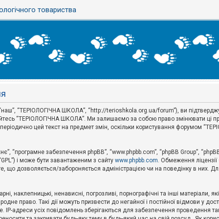
ологічного товариства
ня
аш”, “ТЕРІОЛОГІЧНА ШКОЛА”, “http://terioshkola.org.ua/forum”), ви підтвер
туйтесь “ТЕРІОЛОГІЧНА ШКОЛА”. Ми залишаємо за собою право змінювати ці пр
ти періодично цей текст на предмет змін, оскільки користування форумом “Т
хнє”, “програмне забезпечення phpBB”, “www.phpbb.com”, “phpBB Group”, “phpB
 “GPL”) і може бути завантаженим з сайту
www.phpbb.com
. Обмеження ліцензії
 те, що дозволяється/забороняється адміністрацією чи на поведінку в них. Дл
ні, наклепницькі, ненависні, погрозливі, порнографічні та інші матеріали, як
не право. Такі дії можуть призвести до негайної і постійної відмови у дос
. IP-адреси усіх повідомлень зберігаються для забезпечення проведення так
носити та закривати будь-яку тему в будь-який час на свій розсуд . Як кор