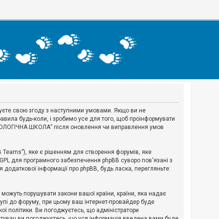
джуєте свою згоду з наступними умовами. Якщо ви не
авила будь-коли, і зробимо усе для того, щоб проінформувати
ЕРІОЛОГІЧНА ШКОЛА” після оновлення чи виправлення умов
B Teams”), яке є рішенням для створення форумів, яке
 GPL для програмного забезпечення phpBB суворо пов'язані з
я додаткової інформації про phpBB, будь ласка, перегляньте:
і можуть порушувати закони вашої країни, країни, яка надає
тупі до форуму, при цьому ваш інтернет-провайдер буде
ої політики. Ви погоджуєтесь, що адміністратори
истувач ви погоджуєтесь, що уся інформація введена вами буде