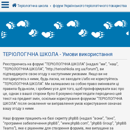
Теріологічна школа
форум Українського теріологічного товариства
В
х
і
д
ТЕРІОЛОГІЧНА ШКОЛА - Умови використання
Р
е
Реєструючись на форумі “ТЕРІОЛОГІЧНА ШКОЛА” (надалі “ми”, “наш”,
є
“ТЕРІОЛОГІЧНА ШКОЛА”, “http://terioshkola.org.ua/forum”), ви
с
т
підтверджуєте свою згоду з наступними умовами. Якщо ви не
р
погоджуєтесь з ними, будь ласка, не заходьте і/або не користуйтесь
а
“ТЕРІОЛОГІЧНА ШКОЛА”. Ми залишаємо за собою право змінювати ці
ц
правила будь-коли, і зробимо усе для того, щоб проінформувати вас про
і
я
це, однак з вашої сторони було б розумно переглядати періодично цей
текст на предмет змін, оскільки користування форумом “ТЕРІОЛОГІЧНА
ШКОЛА” після оновлення чи виправлення умов користування означає
вашу згоду з ними.
Т
е
м
Наші форуми працюють на базі скрипту phpBB (надалі “вони”, “їхнє”,
и
“програмне забезпечення phpBB”, “www.phpbb.com”, “phpBB Group”, “phpBB
б
Teams”), яке є рішенням для створення форумів, яке випущене за