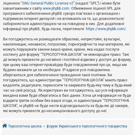
е
ліцензією “
GNU General Public License v2
” (надалі “GPL”) і може бути
з
в
завантаженим з сайту
www.phpbb.com
. Обмеження ліцензії GPL для
і
програмного забезпечення phpBB суворо пов'язані з організацією і
д
підтримкою інтернет-дискусій і не впливають на те, що дозволяється/
п
забороняється адміністрацією чи на поведінку в них. Для додаткової
о
інформації про phpBB, будь ласка, перегляньте:
https://www.phpbb.com/
.
в
і
д
Ви погоджуєтесь не розміщувати образливі, непристойні, вульгарні,
е
наклепницькі, ненависні, погрозливі, порнографічні та інші матеріали, які
й
можуть порушувати закони вашої країни, країни, яка надає послуги
хостингу для форуму “ТЕРІОЛОГІЧНА ШКОЛА” чи міжнародне право. Такі
дії можуть призвести до негайної і постійної відмови у доступі до форуму,
А
при цьому ваш інтернет-провайдер буде повідомлений про це, якщо ми
к
будемо вважати це за необхідне. IP-адреси усіх повідомлень
т
зберігаються для забезпечення проведення такої політики. Ви
и
в
погоджуєтесь, що адміністратори “ТЕРІОЛОГІЧНА ШКОЛА” мають право
н
видаляти, редагувати, переносити та закривати будь-яку тему в будь-який
і
час на свій розсуд . Як користувач ви погоджуєтесь, що уся інформація
т
введена вами буде зберігатись в базі даних. Хоча ця інформація не буде
е
відкрита третім особам без вашої згоди, ні адміністрація “ТЕРІОЛОГІЧНА
м
и
ШКОЛА”, ні phpBB не буде нести відповідальність за будь-які дії хакерів,
які можуть призвести до несанкціонованого доступу до неї.
П
о
Теріологічна школа
форум Українського теріологічного товариства
ш
у