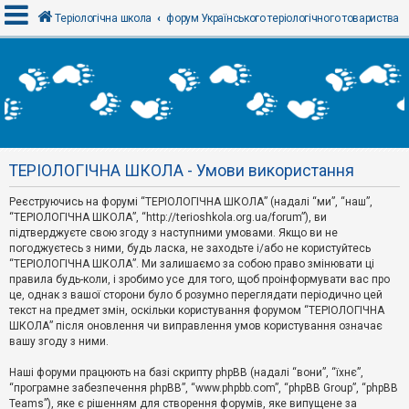
Теріологічна школа
форум Українського теріологічного товариства
В
х
і
д
ТЕРІОЛОГІЧНА ШКОЛА - Умови використання
Р
е
Реєструючись на форумі “ТЕРІОЛОГІЧНА ШКОЛА” (надалі “ми”, “наш”,
є
“ТЕРІОЛОГІЧНА ШКОЛА”, “http://terioshkola.org.ua/forum”), ви
с
т
підтверджуєте свою згоду з наступними умовами. Якщо ви не
р
погоджуєтесь з ними, будь ласка, не заходьте і/або не користуйтесь
а
“ТЕРІОЛОГІЧНА ШКОЛА”. Ми залишаємо за собою право змінювати ці
ц
правила будь-коли, і зробимо усе для того, щоб проінформувати вас про
і
я
це, однак з вашої сторони було б розумно переглядати періодично цей
текст на предмет змін, оскільки користування форумом “ТЕРІОЛОГІЧНА
ШКОЛА” після оновлення чи виправлення умов користування означає
вашу згоду з ними.
Т
е
м
Наші форуми працюють на базі скрипту phpBB (надалі “вони”, “їхнє”,
и
“програмне забезпечення phpBB”, “www.phpbb.com”, “phpBB Group”, “phpBB
б
Teams”), яке є рішенням для створення форумів, яке випущене за