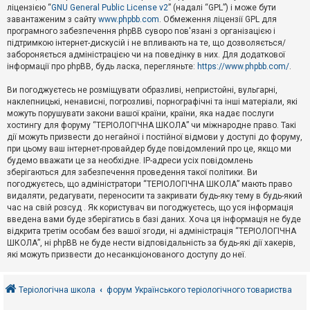
е
ліцензією “
GNU General Public License v2
” (надалі “GPL”) і може бути
з
в
завантаженим з сайту
www.phpbb.com
. Обмеження ліцензії GPL для
і
програмного забезпечення phpBB суворо пов'язані з організацією і
д
підтримкою інтернет-дискусій і не впливають на те, що дозволяється/
п
забороняється адміністрацією чи на поведінку в них. Для додаткової
о
інформації про phpBB, будь ласка, перегляньте:
https://www.phpbb.com/
.
в
і
д
Ви погоджуєтесь не розміщувати образливі, непристойні, вульгарні,
е
наклепницькі, ненависні, погрозливі, порнографічні та інші матеріали, які
й
можуть порушувати закони вашої країни, країни, яка надає послуги
хостингу для форуму “ТЕРІОЛОГІЧНА ШКОЛА” чи міжнародне право. Такі
дії можуть призвести до негайної і постійної відмови у доступі до форуму,
А
при цьому ваш інтернет-провайдер буде повідомлений про це, якщо ми
к
будемо вважати це за необхідне. IP-адреси усіх повідомлень
т
зберігаються для забезпечення проведення такої політики. Ви
и
в
погоджуєтесь, що адміністратори “ТЕРІОЛОГІЧНА ШКОЛА” мають право
н
видаляти, редагувати, переносити та закривати будь-яку тему в будь-який
і
час на свій розсуд . Як користувач ви погоджуєтесь, що уся інформація
т
введена вами буде зберігатись в базі даних. Хоча ця інформація не буде
е
відкрита третім особам без вашої згоди, ні адміністрація “ТЕРІОЛОГІЧНА
м
и
ШКОЛА”, ні phpBB не буде нести відповідальність за будь-які дії хакерів,
які можуть призвести до несанкціонованого доступу до неї.
П
о
Теріологічна школа
форум Українського теріологічного товариства
ш
у