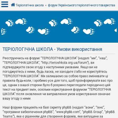
Теріологічна школа
форум Українського теріологічного товариства
В
х
і
д
ТЕРІОЛОГІЧНА ШКОЛА - Умови використання
Р
е
Реєструючись на форумі “ТЕРІОЛОГІЧНА ШКОЛА” (надалі “ми”, “наш”,
є
“ТЕРІОЛОГІЧНА ШКОЛА”, “http://terioshkola.org.ua/forum”), ви
с
т
підтверджуєте свою згоду з наступними умовами. Якщо ви не
р
погоджуєтесь з ними, будь ласка, не заходьте і/або не користуйтесь
а
“ТЕРІОЛОГІЧНА ШКОЛА”. Ми залишаємо за собою право змінювати ці
ц
правила будь-коли, і зробимо усе для того, щоб проінформувати вас про
і
я
це, однак з вашої сторони було б розумно переглядати періодично цей
текст на предмет змін, оскільки користування форумом “ТЕРІОЛОГІЧНА
ШКОЛА” після оновлення чи виправлення умов користування означає
вашу згоду з ними.
Т
е
м
Наші форуми працюють на базі скрипту phpBB (надалі “вони”, “їхнє”,
и
“програмне забезпечення phpBB”, “www.phpbb.com”, “phpBB Group”, “phpBB
б
Teams”), яке є рішенням для створення форумів, яке випущене за