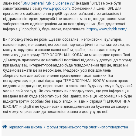
е
ліцензією “
GNU General Public License v2
” (надалі “GPL”) і може бути
з
в
завантаженим з сайту
www.phpbb.com
. Обмеження ліцензії GPL для
і
програмного забезпечення phpBB суворо пов'язані з організацією і
д
підтримкою інтернет-дискусій і не впливають на те, що дозволяється/
п
забороняється адміністрацією чи на поведінку в них. Для додаткової
о
інформації про phpBB, будь ласка, перегляньте:
https://www.phpbb.com/
.
в
і
д
Ви погоджуєтесь не розміщувати образливі, непристойні, вульгарні,
е
наклепницькі, ненависні, погрозливі, порнографічні та інші матеріали, які
й
можуть порушувати закони вашої країни, країни, яка надає послуги
хостингу для форуму “ТЕРІОЛОГІЧНА ШКОЛА” чи міжнародне право. Такі
дії можуть призвести до негайної і постійної відмови у доступі до форуму,
А
при цьому ваш інтернет-провайдер буде повідомлений про це, якщо ми
к
будемо вважати це за необхідне. IP-адреси усіх повідомлень
т
зберігаються для забезпечення проведення такої політики. Ви
и
в
погоджуєтесь, що адміністратори “ТЕРІОЛОГІЧНА ШКОЛА” мають право
н
видаляти, редагувати, переносити та закривати будь-яку тему в будь-який
і
час на свій розсуд . Як користувач ви погоджуєтесь, що уся інформація
т
введена вами буде зберігатись в базі даних. Хоча ця інформація не буде
е
відкрита третім особам без вашої згоди, ні адміністрація “ТЕРІОЛОГІЧНА
м
и
ШКОЛА”, ні phpBB не буде нести відповідальність за будь-які дії хакерів,
які можуть призвести до несанкціонованого доступу до неї.
П
о
Теріологічна школа
форум Українського теріологічного товариства
ш
у