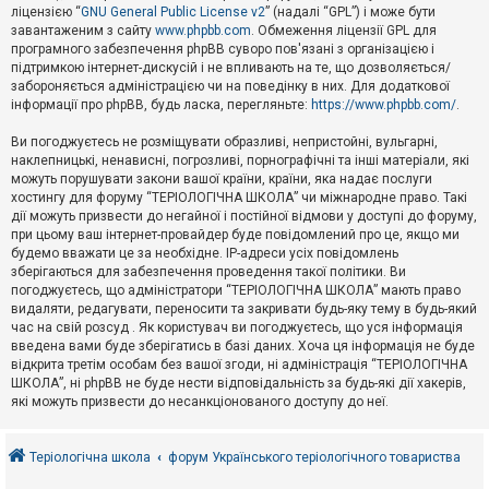
е
ліцензією “
GNU General Public License v2
” (надалі “GPL”) і може бути
з
в
завантаженим з сайту
www.phpbb.com
. Обмеження ліцензії GPL для
і
програмного забезпечення phpBB суворо пов'язані з організацією і
д
підтримкою інтернет-дискусій і не впливають на те, що дозволяється/
п
забороняється адміністрацією чи на поведінку в них. Для додаткової
о
інформації про phpBB, будь ласка, перегляньте:
https://www.phpbb.com/
.
в
і
д
Ви погоджуєтесь не розміщувати образливі, непристойні, вульгарні,
е
наклепницькі, ненависні, погрозливі, порнографічні та інші матеріали, які
й
можуть порушувати закони вашої країни, країни, яка надає послуги
хостингу для форуму “ТЕРІОЛОГІЧНА ШКОЛА” чи міжнародне право. Такі
дії можуть призвести до негайної і постійної відмови у доступі до форуму,
А
при цьому ваш інтернет-провайдер буде повідомлений про це, якщо ми
к
будемо вважати це за необхідне. IP-адреси усіх повідомлень
т
зберігаються для забезпечення проведення такої політики. Ви
и
в
погоджуєтесь, що адміністратори “ТЕРІОЛОГІЧНА ШКОЛА” мають право
н
видаляти, редагувати, переносити та закривати будь-яку тему в будь-який
і
час на свій розсуд . Як користувач ви погоджуєтесь, що уся інформація
т
введена вами буде зберігатись в базі даних. Хоча ця інформація не буде
е
відкрита третім особам без вашої згоди, ні адміністрація “ТЕРІОЛОГІЧНА
м
и
ШКОЛА”, ні phpBB не буде нести відповідальність за будь-які дії хакерів,
які можуть призвести до несанкціонованого доступу до неї.
П
о
Теріологічна школа
форум Українського теріологічного товариства
ш
у