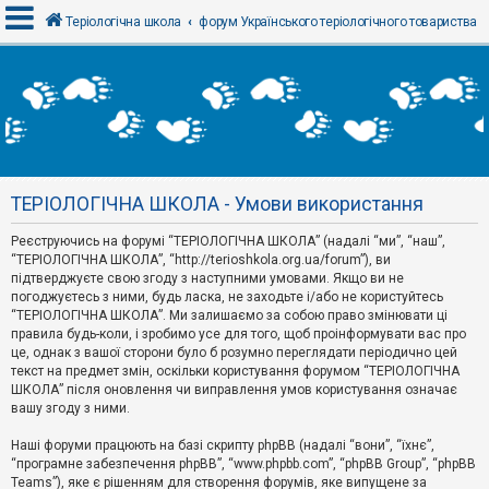
Теріологічна школа
форум Українського теріологічного товариства
В
х
і
д
ТЕРІОЛОГІЧНА ШКОЛА - Умови використання
Р
е
Реєструючись на форумі “ТЕРІОЛОГІЧНА ШКОЛА” (надалі “ми”, “наш”,
є
“ТЕРІОЛОГІЧНА ШКОЛА”, “http://terioshkola.org.ua/forum”), ви
с
т
підтверджуєте свою згоду з наступними умовами. Якщо ви не
р
погоджуєтесь з ними, будь ласка, не заходьте і/або не користуйтесь
а
“ТЕРІОЛОГІЧНА ШКОЛА”. Ми залишаємо за собою право змінювати ці
ц
правила будь-коли, і зробимо усе для того, щоб проінформувати вас про
і
я
це, однак з вашої сторони було б розумно переглядати періодично цей
текст на предмет змін, оскільки користування форумом “ТЕРІОЛОГІЧНА
ШКОЛА” після оновлення чи виправлення умов користування означає
вашу згоду з ними.
Т
е
м
Наші форуми працюють на базі скрипту phpBB (надалі “вони”, “їхнє”,
и
“програмне забезпечення phpBB”, “www.phpbb.com”, “phpBB Group”, “phpBB
б
Teams”), яке є рішенням для створення форумів, яке випущене за