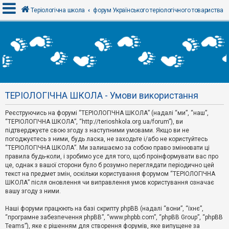
Теріологічна школа
форум Українського теріологічного товариства
В
х
і
д
ТЕРІОЛОГІЧНА ШКОЛА - Умови використання
Р
е
Реєструючись на форумі “ТЕРІОЛОГІЧНА ШКОЛА” (надалі “ми”, “наш”,
є
“ТЕРІОЛОГІЧНА ШКОЛА”, “http://terioshkola.org.ua/forum”), ви
с
т
підтверджуєте свою згоду з наступними умовами. Якщо ви не
р
погоджуєтесь з ними, будь ласка, не заходьте і/або не користуйтесь
а
“ТЕРІОЛОГІЧНА ШКОЛА”. Ми залишаємо за собою право змінювати ці
ц
правила будь-коли, і зробимо усе для того, щоб проінформувати вас про
і
я
це, однак з вашої сторони було б розумно переглядати періодично цей
текст на предмет змін, оскільки користування форумом “ТЕРІОЛОГІЧНА
ШКОЛА” після оновлення чи виправлення умов користування означає
вашу згоду з ними.
Т
е
м
Наші форуми працюють на базі скрипту phpBB (надалі “вони”, “їхнє”,
и
“програмне забезпечення phpBB”, “www.phpbb.com”, “phpBB Group”, “phpBB
б
Teams”), яке є рішенням для створення форумів, яке випущене за