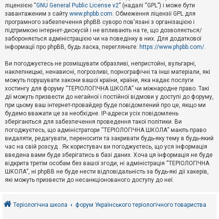
е
ліцензією “
GNU General Public License v2
” (надалі “GPL”) і може бути
з
в
завантаженим з сайту
www.phpbb.com
. Обмеження ліцензії GPL для
і
програмного забезпечення phpBB суворо пов'язані з організацією і
д
підтримкою інтернет-дискусій і не впливають на те, що дозволяється/
п
забороняється адміністрацією чи на поведінку в них. Для додаткової
о
інформації про phpBB, будь ласка, перегляньте:
https://www.phpbb.com/
.
в
і
д
Ви погоджуєтесь не розміщувати образливі, непристойні, вульгарні,
е
наклепницькі, ненависні, погрозливі, порнографічні та інші матеріали, які
й
можуть порушувати закони вашої країни, країни, яка надає послуги
хостингу для форуму “ТЕРІОЛОГІЧНА ШКОЛА” чи міжнародне право. Такі
дії можуть призвести до негайної і постійної відмови у доступі до форуму,
А
при цьому ваш інтернет-провайдер буде повідомлений про це, якщо ми
к
будемо вважати це за необхідне. IP-адреси усіх повідомлень
т
зберігаються для забезпечення проведення такої політики. Ви
и
в
погоджуєтесь, що адміністратори “ТЕРІОЛОГІЧНА ШКОЛА” мають право
н
видаляти, редагувати, переносити та закривати будь-яку тему в будь-який
і
час на свій розсуд . Як користувач ви погоджуєтесь, що уся інформація
т
введена вами буде зберігатись в базі даних. Хоча ця інформація не буде
е
відкрита третім особам без вашої згоди, ні адміністрація “ТЕРІОЛОГІЧНА
м
и
ШКОЛА”, ні phpBB не буде нести відповідальність за будь-які дії хакерів,
які можуть призвести до несанкціонованого доступу до неї.
П
о
Теріологічна школа
форум Українського теріологічного товариства
ш
у