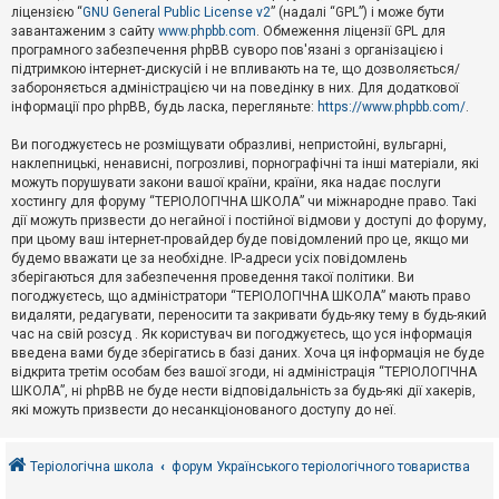
е
ліцензією “
GNU General Public License v2
” (надалі “GPL”) і може бути
з
в
завантаженим з сайту
www.phpbb.com
. Обмеження ліцензії GPL для
і
програмного забезпечення phpBB суворо пов'язані з організацією і
д
підтримкою інтернет-дискусій і не впливають на те, що дозволяється/
п
забороняється адміністрацією чи на поведінку в них. Для додаткової
о
інформації про phpBB, будь ласка, перегляньте:
https://www.phpbb.com/
.
в
і
д
Ви погоджуєтесь не розміщувати образливі, непристойні, вульгарні,
е
наклепницькі, ненависні, погрозливі, порнографічні та інші матеріали, які
й
можуть порушувати закони вашої країни, країни, яка надає послуги
хостингу для форуму “ТЕРІОЛОГІЧНА ШКОЛА” чи міжнародне право. Такі
дії можуть призвести до негайної і постійної відмови у доступі до форуму,
А
при цьому ваш інтернет-провайдер буде повідомлений про це, якщо ми
к
будемо вважати це за необхідне. IP-адреси усіх повідомлень
т
зберігаються для забезпечення проведення такої політики. Ви
и
в
погоджуєтесь, що адміністратори “ТЕРІОЛОГІЧНА ШКОЛА” мають право
н
видаляти, редагувати, переносити та закривати будь-яку тему в будь-який
і
час на свій розсуд . Як користувач ви погоджуєтесь, що уся інформація
т
введена вами буде зберігатись в базі даних. Хоча ця інформація не буде
е
відкрита третім особам без вашої згоди, ні адміністрація “ТЕРІОЛОГІЧНА
м
и
ШКОЛА”, ні phpBB не буде нести відповідальність за будь-які дії хакерів,
які можуть призвести до несанкціонованого доступу до неї.
П
о
Теріологічна школа
форум Українського теріологічного товариства
ш
у