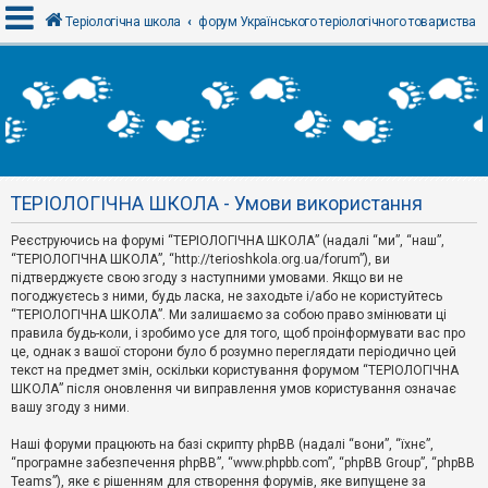
Теріологічна школа
форум Українського теріологічного товариства
В
х
і
д
ТЕРІОЛОГІЧНА ШКОЛА - Умови використання
Р
е
Реєструючись на форумі “ТЕРІОЛОГІЧНА ШКОЛА” (надалі “ми”, “наш”,
є
“ТЕРІОЛОГІЧНА ШКОЛА”, “http://terioshkola.org.ua/forum”), ви
с
т
підтверджуєте свою згоду з наступними умовами. Якщо ви не
р
погоджуєтесь з ними, будь ласка, не заходьте і/або не користуйтесь
а
“ТЕРІОЛОГІЧНА ШКОЛА”. Ми залишаємо за собою право змінювати ці
ц
правила будь-коли, і зробимо усе для того, щоб проінформувати вас про
і
я
це, однак з вашої сторони було б розумно переглядати періодично цей
текст на предмет змін, оскільки користування форумом “ТЕРІОЛОГІЧНА
ШКОЛА” після оновлення чи виправлення умов користування означає
вашу згоду з ними.
Т
е
м
Наші форуми працюють на базі скрипту phpBB (надалі “вони”, “їхнє”,
и
“програмне забезпечення phpBB”, “www.phpbb.com”, “phpBB Group”, “phpBB
б
Teams”), яке є рішенням для створення форумів, яке випущене за