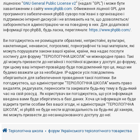
е
ліцензією “
GNU General Public License v2
” (надалі “GPL”) і може бути
з
в
завантаженим з сайту
www.phpbb.com
. Обмеження ліцензії GPL для
і
програмного забезпечення phpBB суворо пов'язані з організацією і
д
підтримкою інтернет-дискусій і не впливають на те, що дозволяється/
п
забороняється адміністрацією чи на поведінку в них. Для додаткової
о
інформації про phpBB, будь ласка, перегляньте:
https://www.phpbb.com/
.
в
і
д
Ви погоджуєтесь не розміщувати образливі, непристойні, вульгарні,
е
наклепницькі, ненависні, погрозливі, порнографічні та інші матеріали, які
й
можуть порушувати закони вашої країни, країни, яка надає послуги
хостингу для форуму “ТЕРІОЛОГІЧНА ШКОЛА” чи міжнародне право. Такі
дії можуть призвести до негайної і постійної відмови у доступі до форуму,
А
при цьому ваш інтернет-провайдер буде повідомлений про це, якщо ми
к
будемо вважати це за необхідне. IP-адреси усіх повідомлень
т
зберігаються для забезпечення проведення такої політики. Ви
и
в
погоджуєтесь, що адміністратори “ТЕРІОЛОГІЧНА ШКОЛА” мають право
н
видаляти, редагувати, переносити та закривати будь-яку тему в будь-який
і
час на свій розсуд . Як користувач ви погоджуєтесь, що уся інформація
т
введена вами буде зберігатись в базі даних. Хоча ця інформація не буде
е
відкрита третім особам без вашої згоди, ні адміністрація “ТЕРІОЛОГІЧНА
м
и
ШКОЛА”, ні phpBB не буде нести відповідальність за будь-які дії хакерів,
які можуть призвести до несанкціонованого доступу до неї.
П
о
Теріологічна школа
форум Українського теріологічного товариства
ш
у