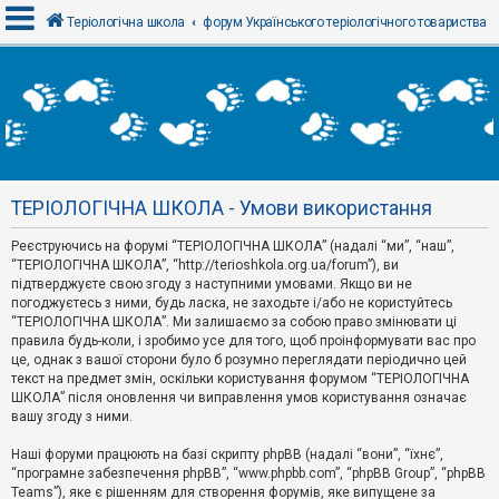
Теріологічна школа
форум Українського теріологічного товариства
В
х
і
д
ТЕРІОЛОГІЧНА ШКОЛА - Умови використання
Р
е
Реєструючись на форумі “ТЕРІОЛОГІЧНА ШКОЛА” (надалі “ми”, “наш”,
є
“ТЕРІОЛОГІЧНА ШКОЛА”, “http://terioshkola.org.ua/forum”), ви
с
т
підтверджуєте свою згоду з наступними умовами. Якщо ви не
р
погоджуєтесь з ними, будь ласка, не заходьте і/або не користуйтесь
а
“ТЕРІОЛОГІЧНА ШКОЛА”. Ми залишаємо за собою право змінювати ці
ц
правила будь-коли, і зробимо усе для того, щоб проінформувати вас про
і
я
це, однак з вашої сторони було б розумно переглядати періодично цей
текст на предмет змін, оскільки користування форумом “ТЕРІОЛОГІЧНА
ШКОЛА” після оновлення чи виправлення умов користування означає
вашу згоду з ними.
Т
е
м
Наші форуми працюють на базі скрипту phpBB (надалі “вони”, “їхнє”,
и
“програмне забезпечення phpBB”, “www.phpbb.com”, “phpBB Group”, “phpBB
б
Teams”), яке є рішенням для створення форумів, яке випущене за