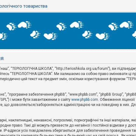
ологічного товариства
ня
аш”, “ТЕРІОЛОГІЧНА ШКОЛА”, “http://terioshkola.org.ua/forum”), ви підтвер
туйтесь “ТЕРІОЛОГІЧНА ШКОЛА”. Ми залишаємо за собою право змінювати ці пр
ти періодично цей текст на предмет змін, оскільки користування форумом “Т
хнє”, “програмне забезпечення phpBB”, “www.phpbb.com”, “phpBB Group”, “phpB
 “GPL”) і може бути завантаженим з сайту
www.phpbb.com
. Обмеження ліцензії
 те, що дозволяється/забороняється адміністрацією чи на поведінку в них. Дл
ні, наклепницькі, ненависні, погрозливі, порнографічні та інші матеріали, як
не право. Такі дії можуть призвести до негайної і постійної відмови у дос
. IP-адреси усіх повідомлень зберігаються для забезпечення проведення так
носити та закривати будь-яку тему в будь-який час на свій розсуд . Як кор