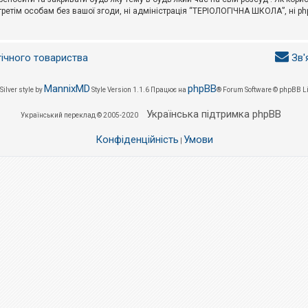
третім особам без вашої згоди, ні адміністрація “ТЕРІОЛОГІЧНА ШКОЛА”, ні phpB
гічного товариства
Зв'
MannixMD
phpBB
Silver style by
Style Version 1.1.6
Працює на
® Forum Software © phpBB L
Українська підтримка phpBB
Український переклад © 2005-2020
Конфіденційність
Умови
|