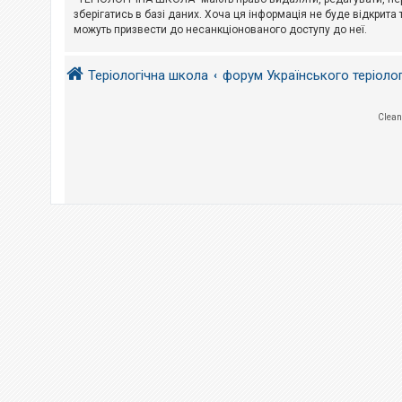
е
з
зберігатись в базі даних. Хоча ця інформація не буде відкрита 
в
можуть призвести до несанкціонованого доступу до неї.
і
д
п
Теріологічна школа
форум Українського теріоло
о
в
і
д
Clean
е
й
А
к
т
и
в
н
і
т
е
м
и
П
о
ш
у