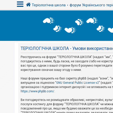
Теріологічна школа
форум Українського тері
В
х
і
д
ТЕРІОЛОГІЧНА ШКОЛА - Умови використан
Р
е
є
Реєструючись на форумі “ТЕРІОЛОГІЧНА ШКОЛА” (надалі “ми”, “н
с
погоджуєтесь з ними, будь ласка, не заходьте і/або не корис
т
вас про це, однак з вашої сторони було б розумно перегляда
р
користування означає вашу згоду з ними.
а
ц
і
Наші форуми працюють на базі скрипту phpBB (надалі “вони”, “ї
я
випущене за ліцензією “
GNU General Public License v2
” (надалі
організацією і підтримкою інтернет-дискусій і не впливають на
https://www.phpbb.com/
.
Т
е
Ви погоджуєтесь не розміщувати образливі, непристойні, вульгар
м
послуги хостингу для форуму “ТЕРІОЛОГІЧНА ШКОЛА” чи міжнарод
и
повідомлений про це, якщо ми будемо вважати це за необхідне
б
“ТЕРІОЛОГІЧНА ШКОЛА” мають право видаляти, редагувати, пере