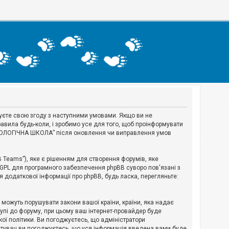
джуєте свою згоду з наступними умовами. Якщо ви не
авила будь-коли, і зробимо усе для того, щоб проінформувати
ЕРІОЛОГІЧНА ШКОЛА” після оновлення чи виправлення умов
B Teams”), яке є рішенням для створення форумів, яке
 GPL для програмного забезпечення phpBB суворо пов'язані з
я додаткової інформації про phpBB, будь ласка, перегляньте:
і можуть порушувати закони вашої країни, країни, яка надає
тупі до форуму, при цьому ваш інтернет-провайдер буде
ої політики. Ви погоджуєтесь, що адміністратори
истувач ви погоджуєтесь, що уся інформація введена вами буде