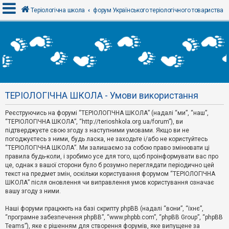
Теріологічна школа
форум Українського теріологічного товариства
В
х
і
д
ТЕРІОЛОГІЧНА ШКОЛА - Умови використання
Р
е
Реєструючись на форумі “ТЕРІОЛОГІЧНА ШКОЛА” (надалі “ми”, “наш”,
є
“ТЕРІОЛОГІЧНА ШКОЛА”, “http://terioshkola.org.ua/forum”), ви
с
т
підтверджуєте свою згоду з наступними умовами. Якщо ви не
р
погоджуєтесь з ними, будь ласка, не заходьте і/або не користуйтесь
а
“ТЕРІОЛОГІЧНА ШКОЛА”. Ми залишаємо за собою право змінювати ці
ц
правила будь-коли, і зробимо усе для того, щоб проінформувати вас про
і
я
це, однак з вашої сторони було б розумно переглядати періодично цей
текст на предмет змін, оскільки користування форумом “ТЕРІОЛОГІЧНА
ШКОЛА” після оновлення чи виправлення умов користування означає
вашу згоду з ними.
Т
е
м
Наші форуми працюють на базі скрипту phpBB (надалі “вони”, “їхнє”,
и
“програмне забезпечення phpBB”, “www.phpbb.com”, “phpBB Group”, “phpBB
б
Teams”), яке є рішенням для створення форумів, яке випущене за