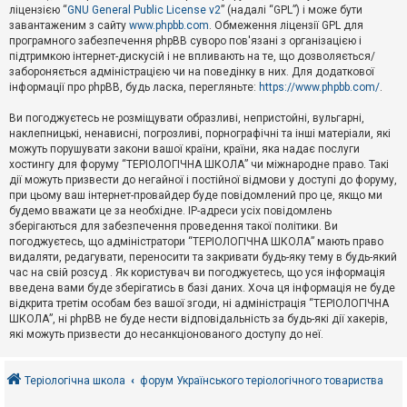
е
ліцензією “
GNU General Public License v2
” (надалі “GPL”) і може бути
з
в
завантаженим з сайту
www.phpbb.com
. Обмеження ліцензії GPL для
і
програмного забезпечення phpBB суворо пов'язані з організацією і
д
підтримкою інтернет-дискусій і не впливають на те, що дозволяється/
п
забороняється адміністрацією чи на поведінку в них. Для додаткової
о
інформації про phpBB, будь ласка, перегляньте:
https://www.phpbb.com/
.
в
і
д
Ви погоджуєтесь не розміщувати образливі, непристойні, вульгарні,
е
наклепницькі, ненависні, погрозливі, порнографічні та інші матеріали, які
й
можуть порушувати закони вашої країни, країни, яка надає послуги
хостингу для форуму “ТЕРІОЛОГІЧНА ШКОЛА” чи міжнародне право. Такі
дії можуть призвести до негайної і постійної відмови у доступі до форуму,
А
при цьому ваш інтернет-провайдер буде повідомлений про це, якщо ми
к
будемо вважати це за необхідне. IP-адреси усіх повідомлень
т
зберігаються для забезпечення проведення такої політики. Ви
и
в
погоджуєтесь, що адміністратори “ТЕРІОЛОГІЧНА ШКОЛА” мають право
н
видаляти, редагувати, переносити та закривати будь-яку тему в будь-який
і
час на свій розсуд . Як користувач ви погоджуєтесь, що уся інформація
т
введена вами буде зберігатись в базі даних. Хоча ця інформація не буде
е
відкрита третім особам без вашої згоди, ні адміністрація “ТЕРІОЛОГІЧНА
м
и
ШКОЛА”, ні phpBB не буде нести відповідальність за будь-які дії хакерів,
які можуть призвести до несанкціонованого доступу до неї.
П
о
Теріологічна школа
форум Українського теріологічного товариства
ш
у