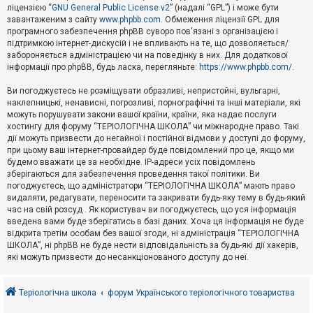
е
ліцензією “
GNU General Public License v2
” (надалі “GPL”) і може бути
з
в
завантаженим з сайту
www.phpbb.com
. Обмеження ліцензії GPL для
і
програмного забезпечення phpBB суворо пов'язані з організацією і
д
підтримкою інтернет-дискусій і не впливають на те, що дозволяється/
п
забороняється адміністрацією чи на поведінку в них. Для додаткової
о
інформації про phpBB, будь ласка, перегляньте:
https://www.phpbb.com/
.
в
і
д
Ви погоджуєтесь не розміщувати образливі, непристойні, вульгарні,
е
наклепницькі, ненависні, погрозливі, порнографічні та інші матеріали, які
й
можуть порушувати закони вашої країни, країни, яка надає послуги
хостингу для форуму “ТЕРІОЛОГІЧНА ШКОЛА” чи міжнародне право. Такі
дії можуть призвести до негайної і постійної відмови у доступі до форуму,
А
при цьому ваш інтернет-провайдер буде повідомлений про це, якщо ми
к
будемо вважати це за необхідне. IP-адреси усіх повідомлень
т
зберігаються для забезпечення проведення такої політики. Ви
и
в
погоджуєтесь, що адміністратори “ТЕРІОЛОГІЧНА ШКОЛА” мають право
н
видаляти, редагувати, переносити та закривати будь-яку тему в будь-який
і
час на свій розсуд . Як користувач ви погоджуєтесь, що уся інформація
т
введена вами буде зберігатись в базі даних. Хоча ця інформація не буде
е
відкрита третім особам без вашої згоди, ні адміністрація “ТЕРІОЛОГІЧНА
м
и
ШКОЛА”, ні phpBB не буде нести відповідальність за будь-які дії хакерів,
які можуть призвести до несанкціонованого доступу до неї.
П
о
Теріологічна школа
форум Українського теріологічного товариства
ш
у