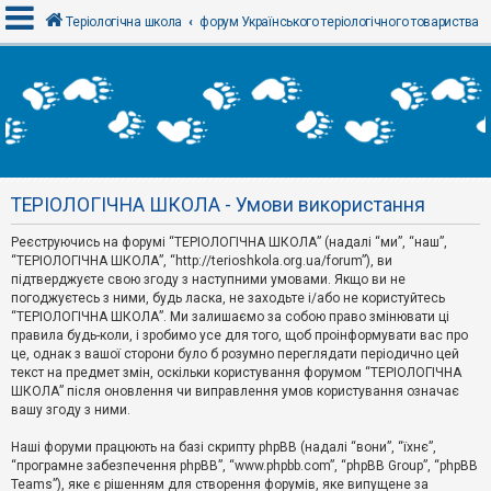
Теріологічна школа
форум Українського теріологічного товариства
В
х
і
д
ТЕРІОЛОГІЧНА ШКОЛА - Умови використання
Р
е
Реєструючись на форумі “ТЕРІОЛОГІЧНА ШКОЛА” (надалі “ми”, “наш”,
є
“ТЕРІОЛОГІЧНА ШКОЛА”, “http://terioshkola.org.ua/forum”), ви
с
т
підтверджуєте свою згоду з наступними умовами. Якщо ви не
р
погоджуєтесь з ними, будь ласка, не заходьте і/або не користуйтесь
а
“ТЕРІОЛОГІЧНА ШКОЛА”. Ми залишаємо за собою право змінювати ці
ц
правила будь-коли, і зробимо усе для того, щоб проінформувати вас про
і
я
це, однак з вашої сторони було б розумно переглядати періодично цей
текст на предмет змін, оскільки користування форумом “ТЕРІОЛОГІЧНА
ШКОЛА” після оновлення чи виправлення умов користування означає
вашу згоду з ними.
Т
е
м
Наші форуми працюють на базі скрипту phpBB (надалі “вони”, “їхнє”,
и
“програмне забезпечення phpBB”, “www.phpbb.com”, “phpBB Group”, “phpBB
б
Teams”), яке є рішенням для створення форумів, яке випущене за