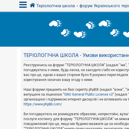
Теріологічна школа
форум Українського тері
В
х
і
д
ТЕРІОЛОГІЧНА ШКОЛА - Умови використан
Р
е
є
Реєструючись на форумі “ТЕРІОЛОГІЧНА ШКОЛА” (надалі “ми”, “н
с
погоджуєтесь з ними, будь ласка, не заходьте і/або не корис
т
вас про це, однак з вашої сторони було б розумно перегляда
р
користування означає вашу згоду з ними.
а
ц
і
Наші форуми працюють на базі скрипту phpBB (надалі “вони”, “ї
я
випущене за ліцензією “
GNU General Public License v2
” (надалі
організацією і підтримкою інтернет-дискусій і не впливають на
https://www.phpbb.com/
.
Т
е
Ви погоджуєтесь не розміщувати образливі, непристойні, вульгар
м
послуги хостингу для форуму “ТЕРІОЛОГІЧНА ШКОЛА” чи міжнарод
и
повідомлений про це, якщо ми будемо вважати це за необхідне
б
“ТЕРІОЛОГІЧНА ШКОЛА” мають право видаляти, редагувати, пере