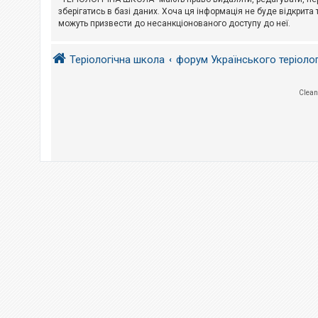
е
з
зберігатись в базі даних. Хоча ця інформація не буде відкрита 
в
можуть призвести до несанкціонованого доступу до неї.
і
д
п
Теріологічна школа
форум Українського теріоло
о
в
і
д
Clean
е
й
А
к
т
и
в
н
і
т
е
м
и
П
о
ш
у