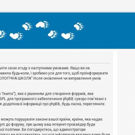
джуєте свою згоду з наступними умовами. Якщо ви не
авила будь-коли, і зробимо усе для того, щоб проінформувати
ЕРІОЛОГІЧНА ШКОЛА” після оновлення чи виправлення умов
B Teams”), яке є рішенням для створення форумів, яке
 GPL для програмного забезпечення phpBB суворо пов'язані з
я додаткової інформації про phpBB, будь ласка, перегляньте:
і можуть порушувати закони вашої країни, країни, яка надає
тупі до форуму, при цьому ваш інтернет-провайдер буде
ої політики. Ви погоджуєтесь, що адміністратори
истувач ви погоджуєтесь, що уся інформація введена вами буде