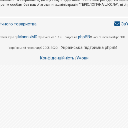
третім особам без вашої згоди, ні адміністрація “ТЕРІОЛОГІЧНА ШКОЛА”, ні phpB
гічного товариства
Зв'
MannixMD
phpBB
Silver style by
Style Version 1.1.6
Працює на
® Forum Software © phpBB L
Українська підтримка phpBB
Український переклад © 2005-2020
Конфіденційність
Умови
|