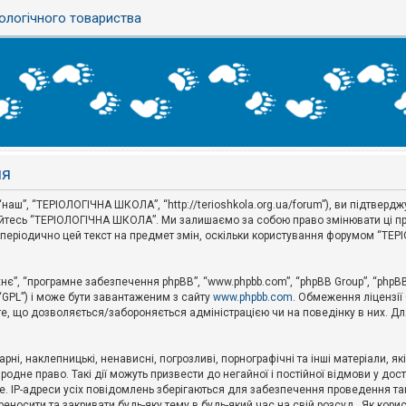
ологічного товариства
ня
аш”, “ТЕРІОЛОГІЧНА ШКОЛА”, “http://terioshkola.org.ua/forum”), ви підтвер
туйтесь “ТЕРІОЛОГІЧНА ШКОЛА”. Ми залишаємо за собою право змінювати ці пр
ти періодично цей текст на предмет змін, оскільки користування форумом “Т
хнє”, “програмне забезпечення phpBB”, “www.phpbb.com”, “phpBB Group”, “phpB
 “GPL”) і може бути завантаженим з сайту
www.phpbb.com
. Обмеження ліцензії
 те, що дозволяється/забороняється адміністрацією чи на поведінку в них. Дл
ні, наклепницькі, ненависні, погрозливі, порнографічні та інші матеріали, як
не право. Такі дії можуть призвести до негайної і постійної відмови у дос
. IP-адреси усіх повідомлень зберігаються для забезпечення проведення так
носити та закривати будь-яку тему в будь-який час на свій розсуд . Як кор