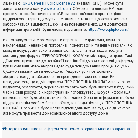
е
ліцензією “
GNU General Public License v2
” (надалі “GPL”) і може бути
з
в
завантаженим з сайту
www.phpbb.com
. Обмеження ліцензії GPL для
і
програмного забезпечення phpBB суворо пов'язані з організацією і
д
підтримкою інтернет-дискусій і не впливають на те, що дозволяється/
п
забороняється адміністрацією чи на поведінку в них. Для додаткової
о
інформації про phpBB, будь ласка, перегляньте:
https://www.phpbb.com/
.
в
і
д
Ви погоджуєтесь не розміщувати образливі, непристойні, вульгарні,
е
наклепницькі, ненависні, погрозливі, порнографічні та інші матеріали, які
й
можуть порушувати закони вашої країни, країни, яка надає послуги
хостингу для форуму “ТЕРІОЛОГІЧНА ШКОЛА” чи міжнародне право. Такі
дії можуть призвести до негайної і постійної відмови у доступі до форуму,
А
при цьому ваш інтернет-провайдер буде повідомлений про це, якщо ми
к
будемо вважати це за необхідне. IP-адреси усіх повідомлень
т
зберігаються для забезпечення проведення такої політики. Ви
и
в
погоджуєтесь, що адміністратори “ТЕРІОЛОГІЧНА ШКОЛА” мають право
н
видаляти, редагувати, переносити та закривати будь-яку тему в будь-який
і
час на свій розсуд . Як користувач ви погоджуєтесь, що уся інформація
т
введена вами буде зберігатись в базі даних. Хоча ця інформація не буде
е
відкрита третім особам без вашої згоди, ні адміністрація “ТЕРІОЛОГІЧНА
м
и
ШКОЛА”, ні phpBB не буде нести відповідальність за будь-які дії хакерів,
які можуть призвести до несанкціонованого доступу до неї.
П
о
Теріологічна школа
форум Українського теріологічного товариства
ш
у