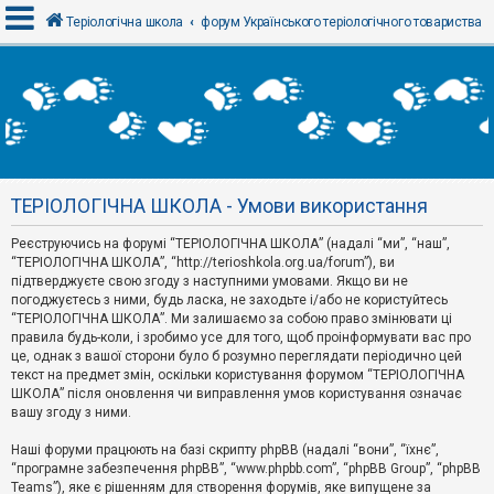
Теріологічна школа
форум Українського теріологічного товариства
В
х
і
д
ТЕРІОЛОГІЧНА ШКОЛА - Умови використання
Р
е
Реєструючись на форумі “ТЕРІОЛОГІЧНА ШКОЛА” (надалі “ми”, “наш”,
є
“ТЕРІОЛОГІЧНА ШКОЛА”, “http://terioshkola.org.ua/forum”), ви
с
т
підтверджуєте свою згоду з наступними умовами. Якщо ви не
р
погоджуєтесь з ними, будь ласка, не заходьте і/або не користуйтесь
а
“ТЕРІОЛОГІЧНА ШКОЛА”. Ми залишаємо за собою право змінювати ці
ц
правила будь-коли, і зробимо усе для того, щоб проінформувати вас про
і
я
це, однак з вашої сторони було б розумно переглядати періодично цей
текст на предмет змін, оскільки користування форумом “ТЕРІОЛОГІЧНА
ШКОЛА” після оновлення чи виправлення умов користування означає
вашу згоду з ними.
Т
е
м
Наші форуми працюють на базі скрипту phpBB (надалі “вони”, “їхнє”,
и
“програмне забезпечення phpBB”, “www.phpbb.com”, “phpBB Group”, “phpBB
б
Teams”), яке є рішенням для створення форумів, яке випущене за